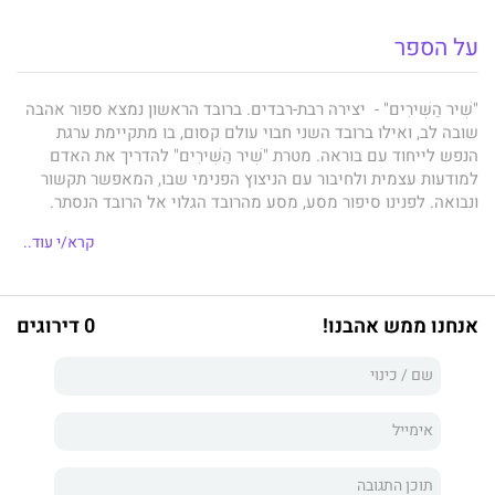
על הספר
"שִׁיר הַשִּׁירִים" - יצירה רבת-רבדים. ברובד הראשון נמצא ספור אהבה
שובה לב, ואילו ברובד השני חבוי עולם קסום, בו מתקיימת ערגת
הנפש לייחוד עם בוראה. מטרת "שִׁיר הַשִּׁירִים" להדריך את האדם
למודעות עצמית ולחיבור עם הניצוץ הפנימי שבו, המאפשר תקשור
ונבואה. לפנינו סיפור מסע, מסע מהרובד הגלוי אל הרובד הנסתר.
מסע של השתחררות מאטימות הלב אל מודעות פנימית, הארה וחיבור
קרא/י עוד..
אל האחד.
אנחנו ממש אהבנו!
0 דירוגים
"שִׁיר הַשִּׁירִים" מהווה ספר הדרכה לבני הנביאים. מנחה לטוהר מידות,
לאהבה ללא תנאי, למסירות למשימה ומכין אותם לקבלת ידע עליון.
דרך הפרשנות המיוחדת שבספרי זה, חושפת לכידות ואחדות בין כל
מרכיבי היצירה: עלילה, דמויות ראשיות, דמויות משנה, תיאורי טבע
ועוד.