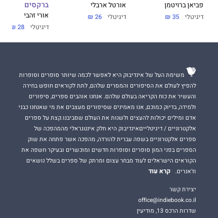
ברקסים
אורטל ארבלי
פביאן ברויטמן
את הרשות ליצור משהו חדש, רוחני, טהור וזך. בטוחה אני שהקורא
אורי זהבי
דיגיטלי
26 ₪
דיגיטלי
35 ₪
היקר יטעם ויתבשם מהכתוב. לפיכך, הפירוש המובא בספרי הינו רוחני
דיגיטלי
28 ₪
לחלוטין ובעל גוון אישי.
משימת העל של אינדיבוק היא לאפשר לכמה שיותר סופרים וסופרות
תקוה ספיר
בוגרת סוציולוגיה וספרות עברית.
להפיץ לעולם את הסיפורים והמסרים שלהם, לתת לקוראים חופש בחירה
והעשיר את כוח הקריאה בעולם שלהם. אנחנו אוהבים ספרים, סיפורים
גם ספריה האחרים עוסקים ב"שיר השירים":
ולמידה, בדיוק כמוכם, אנו מאמינים שסיפורים מעצבים את מי שאנחנו כבני
"הגידה לי שאהבה נפשי" – המרכבה לשיר השירים לפי הסוד".
אדם ומילים יכולות להעצים ולשנות את העולם שסביבנו.קצת על ספרים
(2003)
אלקטרוניים / דיגיטלייםאינדיבוק היא חלק אינטגראלי מהמהפכה של
ספרים אלקטרוניים בשפה עברית להורדה, מהפכה אשר פתחה את שוק
"יחיד על הרי בתר" – סוד הנבואה לפי שיר השירים" (2009)
הספרים בפני המון סופרים וסופרות חדשים ומוכשרים ובעיקר חשפה את
"אורות וסודות בשיר השירים" (2019)
הקוראים הישראלים לעוד מבחר עצום ומרתק של ספרים בשלל נושאים
קרא עוד
וז'אנרים.
יצירת קשר
office@indiebook.co.il
שדרות הרכס 13, מודיעין