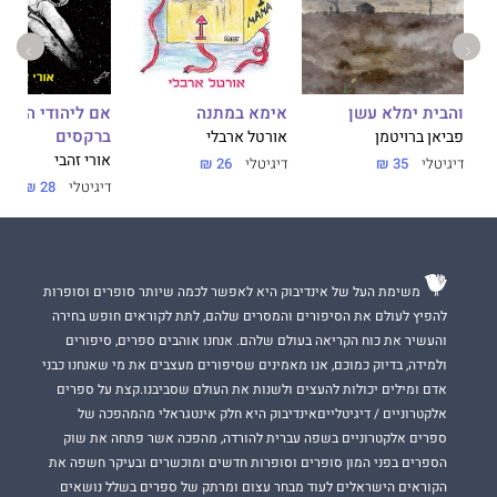
אימא במתנה
והבית ימלא עשן
אם ליהודי הנודד
ברקסים
אורטל ארבלי
פביאן ברויטמן
אורי זהבי
דיגיטלי
26 ₪
דיגיטלי
35 ₪
דיגיטלי
28 ₪
משימת העל של אינדיבוק היא לאפשר לכמה שיותר סופרים וסופרות
להפיץ לעולם את הסיפורים והמסרים שלהם, לתת לקוראים חופש בחירה
והעשיר את כוח הקריאה בעולם שלהם. אנחנו אוהבים ספרים, סיפורים
ולמידה, בדיוק כמוכם, אנו מאמינים שסיפורים מעצבים את מי שאנחנו כבני
אדם ומילים יכולות להעצים ולשנות את העולם שסביבנו.קצת על ספרים
אלקטרוניים / דיגיטלייםאינדיבוק היא חלק אינטגראלי מהמהפכה של
ספרים אלקטרוניים בשפה עברית להורדה, מהפכה אשר פתחה את שוק
הספרים בפני המון סופרים וסופרות חדשים ומוכשרים ובעיקר חשפה את
הקוראים הישראלים לעוד מבחר עצום ומרתק של ספרים בשלל נושאים