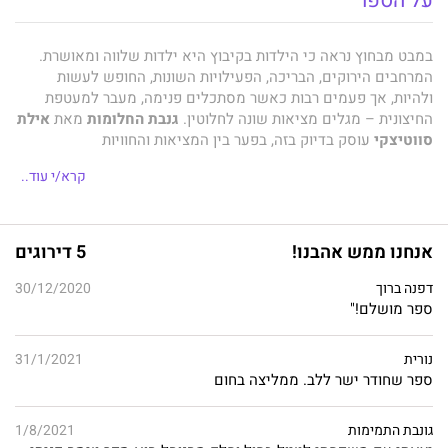
על הספר
במבט מבחוץ נראה כי הילדות בקיבוץ היא ילדות שלווה ומאושרת.
המרחבים הירוקים, הבריכה, הפעילויות השונות, החופש לעשות
ולהיות, אך פעמים רבות כאשר מסתכלים פנימה, מעבר למעטפת
החיצונית – מגלים מציאות שונה לחלוטין.
גנבת החלומות
מאת
אילת
סווטיצקי
עוסק בדיוק בזה, בפער בין המציאות והחוויות
האינדיבידואליות של מי שגדל בקיבוץ, לבין הדרך שבה המציאות הזו
קרא/י עוד..
נתפסת כלפי חוץ.
רננה שקד היא הגיבורה של
גנבת החלומות
. היא גדלה בקיבוץ ועזבה
לעיר הגדולה-תל אביב, אך כעת בגיל 38 היא מוצאת את עצמה שוב
אנחנו ממש אהבנו!
5 דירוגים
בנקודת ההתחלה – אחרי משבר בזוגיות היא נאלצת לחזור לקיבוץ.
היא לא רוצה זוגיות חדשה, היא לא רוצה אהבה ונישואין. היא רק
דפנה ברוך
30/12/2020
רוצה להיות אמא. החזרה לקיבוץ היא דרמטית וטראומטית, ומעוררת
ספר מושלם!"
ברננה זכרונות עגומים מילדותה. אם כל זה לא גרוע מספיק, רננה
תצטרך להתמודד עם דילמה נוספת.
נורית
31/1/2021
ספר שחודר ישר ללב. ממליצה בחום
כאן אנחנו עוברים אל אלון אזולאי, צלע הגברית של
גנבת החלומות
.
אלון הוא קיבוצניק בעצמו, גבר מקסים, אך גם הוא סוחב איתו משאות
כבדים ועבר שלא מרפה. הוא ההיפך הגמור מרננה, הוא הסחת דעת
גונבת התמימות
1/8/2021
לא רצויה, אך האם הוא דווקא התשובה שחיפשה?