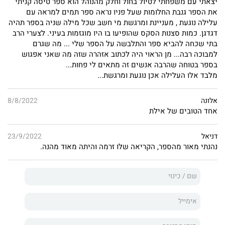
יצאתי עם משפחתי לטיול בחול וחלק מהנוהל הוא ספר טיסה קניתי
את הספר גנבת החלומות שעל פניו נראה ספר תמים למראה עם
אילת סווטיצקי
בעצמה נולדה וגדלה בקיבוץ נירים, וכיום היא מגדלת
עלילה נוגעת , מעניינת ומרגשת מי חשב שכל מילה שניה בספר תהיה
את ילדיה בקיבוץ יגור. ההיכרות המעמיקה הזו עם חיי הקיבוץ כמו
דגדגן. כמות סצנות הסקס שהופיעו בו היו מוגזמות בעיני. לצערי הרב
שהם באמת, באה לידי ביטוי לכל אורך
גנבת החלומות
.
בתי שכחה להביא ספר והתלבשה על הספר שלי ... מה שגרם
למבוכה רבה... מן הראוי היה לכתוב אזהרה שזה מה שאני אפגוש
גנבת החלומות
מאת
אילת סווטיצקי
הוא רומן ישראלי מרגש, סוחף
בספר בטוחה שהרבה אנשים זה מתאים לי פחות...
ונוגע ללב.
מלבד אלו העלילה אכן נוגעת ומרגשת...
אלונה
8/8/2022
אחד הטובים של אילת
דניאל
23/9/2022
נהנתי מאור מהספר, הקריאה שלו זרמה והיתה מאוד מהנה.