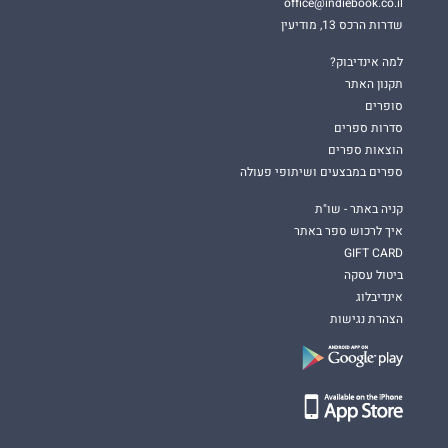
office@indiebook.co.il
שדרות הרכס 13, מודיעין
למה אינדיבוק?
תקנון האתר
סופרים
סדרות ספרים
הוצאות ספרים
ספרים במבצעים ושיתופי פעולה
קניה באתר - שו"ת
איך לרכוש ספר באתר
GIFT CARD
ביטול עסקה
אינדיבלוג
הצהרת נגישות