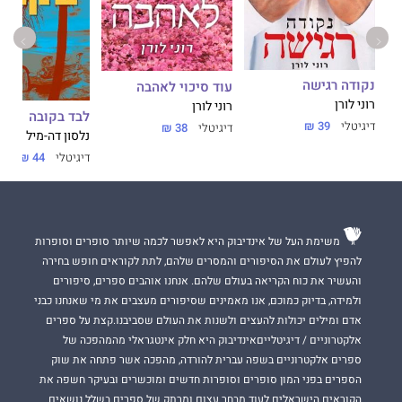
נקודה רגישה
עוד סיכוי לאהבה
מי
רוני לורן
רוני לורן
לבד בקובה
דיגיטלי
39 ₪
דיגיטלי
38 ₪
נלסון דה-מיל
דיגיטלי
44 ₪
משימת העל של אינדיבוק היא לאפשר לכמה שיותר סופרים וסופרות
להפיץ לעולם את הסיפורים והמסרים שלהם, לתת לקוראים חופש בחירה
והעשיר את כוח הקריאה בעולם שלהם. אנחנו אוהבים ספרים, סיפורים
ולמידה, בדיוק כמוכם, אנו מאמינים שסיפורים מעצבים את מי שאנחנו כבני
אדם ומילים יכולות להעצים ולשנות את העולם שסביבנו.קצת על ספרים
אלקטרוניים / דיגיטלייםאינדיבוק היא חלק אינטגראלי מהמהפכה של
ספרים אלקטרוניים בשפה עברית להורדה, מהפכה אשר פתחה את שוק
הספרים בפני המון סופרים וסופרות חדשים ומוכשרים ובעיקר חשפה את
הקוראים הישראלים לעוד מבחר עצום ומרתק של ספרים בשלל נושאים