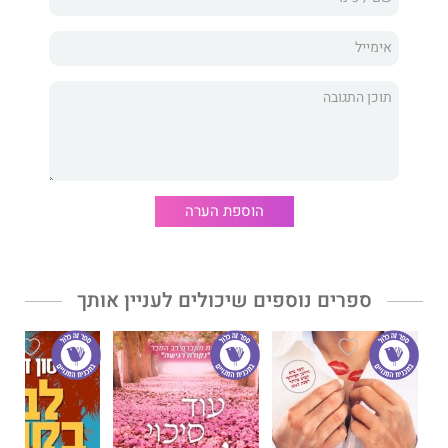
עצבים רופפים, אלא שעם הזמן מגלה מאבס שהמציאות מורכבת
יותר.
המשפחה שמעסיקה אותה נאלצה להימלט מביתה הקודם בעקבות
שערורייה שרודפת אותה גם בבית החדש. מאבס יודעת שאין לה
ברירה, היא הרי חייבת לשמור על עבודתה בכל מחיר, אבל האם סיפרו
לה את כל האמת?
והאם ביכולתה להציל לא רק את עצמה, אלא אישה נוספת?
"גן הוורדים" מאת טרייסי ריס היה לרב מכר מיד עם צאתו לאור וזכה
הוספת הערה
לאהבת הקוראים במדינות רבות בעולם.
לורנה קוק
, מחברת רב המכר
הכפר האבוד
כתבה עליו,
"זהו ספר פוקח
עיניים, מהנה ומרגש בעת ובעונה אחת".
ספרים נוספים שיכולים לעניין אותך