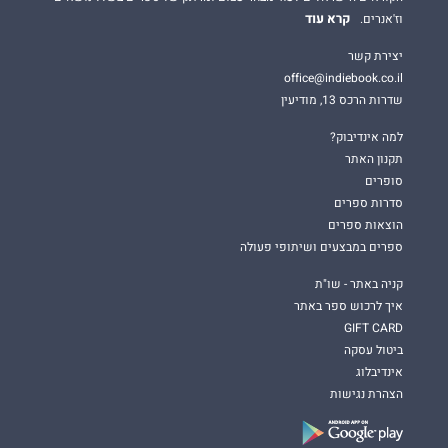
קרא עוד
וז'אנרים.
יצירת קשר
office@indiebook.co.il
שדרות הרכס 13, מודיעין
למה אינדיבוק?
תקנון האתר
סופרים
סדרות ספרים
הוצאות ספרים
ספרים במבצעים ושיתופי פעולה
קניה באתר - שו"ת
איך לרכוש ספר באתר
GIFT CARD
ביטול עסקה
אינדיבלוג
הצהרת נגישות