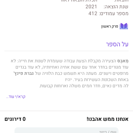
הוצאה:
תכלת הוצאה לאור
שנת הוצאה:
2021
מספר עמודים:
412
פרק ראשון
על הספר
מַאבְּס
הצעירה מקבלת הצעת עבודה שעומדת לשנות את חייה: לא
עוד מגורים בחדר אחד עם ששת אחיה ואחיותיה, לא עוד בגדים
מרופטים וישנים. מעתה היא תשמש כבת הלוויה של
גברת פינץ'
באחת השכונות העשירות בעיר.
יהיו
לה מדים נאים, חדר חמים משלה וארוחות קבועות.
קרא/י עוד..
מאבס מאושרת: מדובר בעבודה מכובדת שבעזרתה תוכל לעמוד
סוף-סוף על רגליה ולהציל את אחיה מגורל אומלל.
אנחנו ממש אהבנו!
0 דירוגים
גברת פינץ' עצמה, כך נאמר לה, חולה במחלה מסתורית, ואכן
התפרצויות הזעם שלה מאששות את החשד שמדובר באישה בעלת