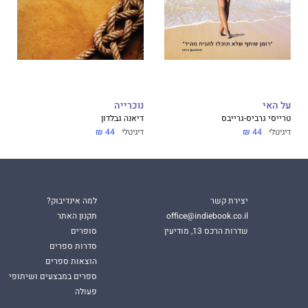
"
ח של התפתחות מערכת יחסים."
על האי
נוכרייה
טרייסי גרביס-גרייבס
דיאנה גבלדון
דיגיטלי
44 ₪
דיגיטלי
44 ₪
אהבה והמזל וההגשמה העצמית, והדרכים הרבות שבהן אנשים
 לעתים קרובות אפילו בלי שידעו."
רוויו
יצירת קשר
למה אינדיבוק?
office@indiebook.co.il
תקנון האתר
שדרות הרכס 13, מודיעין
סופרים
סדרות ספרים
הוצאות ספרים
ספרים במבצעים ושיתופי
פעולה