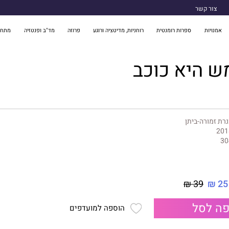
צור קשר
אמנויות
ספרות רומנטית
רוחניות, מדיטציה ורוגע
פרוזה
מד"ב ופנטזיה
מתח 
ש היא כוכב
רת זמורה-ביתן
201
30
39 ₪
25 ₪
ה לסל
הוספה למועדפים