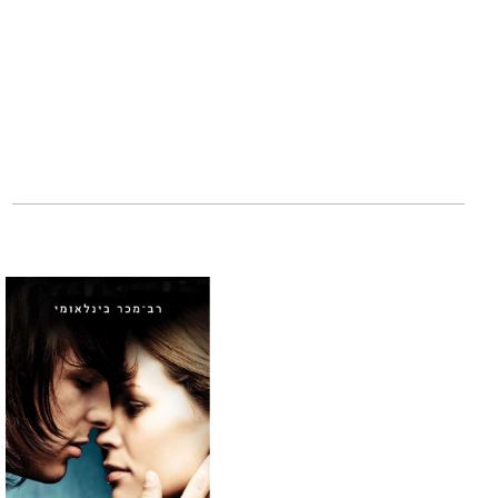
מדינות, והוא מעובד
ניקולה יון
היא המח
בג'מייקה ובברוקלי
חסרת תקנה שמאמינ
לתמיד.
"ספר שעוסק בגורמ
הכול', רוצו לקרוא 
אנטרטיינמנט ויקל
"עמוק, נוגע ללב, כ
קירקוס