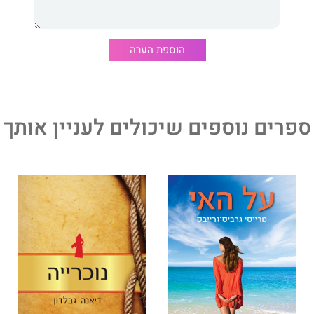
 לקולנוע.
הוספת הערה
ברת של רב־המכר
הכול, הכול
שעוּבּד לסרט מצליח. היא גדלה
ן ומתגוררת בלוס אנג'לס עם בעלה ושני ילדיה. היא רומנטיקנית
ה בכל לבה שאפשר להתאהב בן רגע, ושזה יכול להימשך
ספרים נוספים שיכולים לעניין אותך
ים הרבים שמשפיעים על ההתאהבות... אם אהבתם את 'הכול,
את הספר הזה."
י
תוב להפליא."