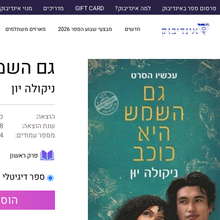
פרסום ספר באינדיבוק
למה אינדיבוק?
GIFT CARD
מדריכים
מנוי אינדיבוק
חדשים
מבצעי שבוע הספר 2026
מארזים משתלמים
גם השמ
ניקולה יון
הוצאה:
כנ
שנת הוצאה:
8
מספר עמודים:
4
פרק ראשון
ספר דיגיטלי
הוספ