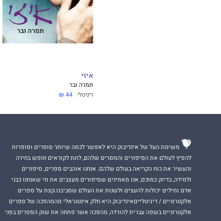
"רענן, חצוף ומרתק.
הורן בוק
"תיאור מרגש ומות
PW
איזי
תמרה ובר
דיגיטלי
44 ₪
"צלילת עומק אל ה
משפיעים זה על זה,
ניו יורק טיימס בוק 
משימת העל של אינדיבוק היא לאפשר לכמה שיותר סופרים וסופרות
להפיץ לעולם את הסיפורים והמסרים שלהם, לתת לקוראים חופש בחירה
והעשיר את כוח הקריאה בעולם שלהם. אנחנו אוהבים ספרים, סיפורים
ולמידה, בדיוק כמוכם, אנו מאמינים שסיפורים מעצבים את מי שאנחנו כבני
אדם ומילים יכולות להעצים ולשנות את העולם שסביבנו.קצת על ספרים
אלקטרוניים / דיגיטלייםאינדיבוק היא חלק אינטגראלי מהמהפכה של ספרים
אלקטרוניים בשפה עברית להורדה, מהפכה אשר פתחה את שוק הספרים בפני