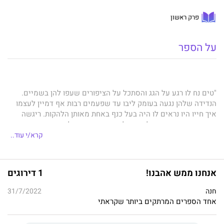
פרק ראשון
על הספר
"טים נח לו רגע על הגג והסתכל על הציפורים שעפו להן בשמיים.
הנדידה שלהן נגעה בעומק ליבו עד שפעמים רבות אף דמיין לעצמו
איך חייו היו נראים לו היה בעל כנף באחת מאותן הלהקות. ריגשה
אותו המחשבה איך אולי עם כל מעוף היה מגיע למקום חדש, ממש
ההפך מהחיים בעמק הבור, שנשארו תמיד כפי שהם".
קרא/י עוד..
לאחר תקרית גורלית בביתה של מכשפה מסוכנת, טים, נער כפרי מעט
אנחנו ממש אהבנו!
1 דירוגים
מפוזר וחולמני, נאלץ לצאת למסע יחד עם קוסם מסתורי לעבר מערה
חנה
עתיקה. בעומק המערה טמונה גלימת קוסמים אשר יכולה לשנות את
31/7/2022
אחד הספרים המרתקים ביותר שקראתי
חייו של טים מן הקצה אל הקצה. אל המסע מצטרפים שני נוודים,
שוליית קוסם, קשת, נסיך ונוסע מסתורי שמאיים לשנות את הכול.
הדרך להשגת היעד רצופה מהמורות, בגידות באמון, משברים אישיים