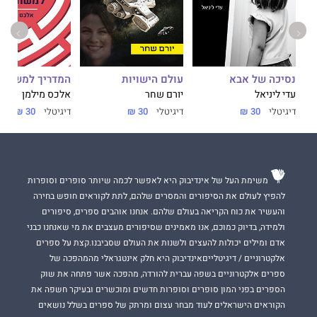
נסיכה של אבא
עולם הישויות
המדריך למשתמ
עדי ליניאל
יורם שחר
אלכס מילמן
דיגיטלי
30 ₪
דיגיטלי
30 ₪
דיגיטלי
30 ₪
משימת העל של אינדיבוק היא לאפשר לכמה שיותר סופרים וסופרות
להפיץ לעולם את הסיפורים והמסרים שלהם, לתת לקוראים חופש בחירה
והעשיר את כוח הקריאה בעולם שלהם. אנחנו אוהבים ספרים, סיפורים
ולמידה, בדיוק כמוכם, אנו מאמינים שסיפורים מעצבים את מי שאנחנו כבני
אדם ומילים יכולות להעצים ולשנות את העולם שסביבנו.קצת על ספרים
אלקטרוניים / דיגיטלייםאינדיבוק היא חלק אינטגראלי מהמהפכה של
ספרים אלקטרוניים בשפה עברית להורדה, מהפכה אשר פתחה את שוק
הספרים בפני המון סופרים וסופרות חדשים ומוכשרים ובעיקר חשפה את
הקוראים הישראלים לעוד מבחר עצום ומרתק של ספרים בשלל נושאים