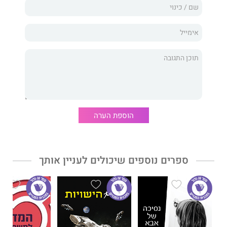
ומסדר אכזרי הדולק אחריהם ומנסה להגיע לפניהם אל היעד. כל
אלה מעמידים את הצלחת המסע בסימן שאלה.
"גלימת הקוסמים של אנורה" הוא ספר פנטזיה מותח, סוחף ובעיקר
בלתי צפוי. הוא משלב בתוכו הרפתקה, מסע התבגרות וגילוי עצמי יחד
עם רגעים של אנושיות, גבורה ואומץ.
אמיר בן אהרן, בן הארץ, יליד 1987. יוצר ומפיק סרטונים לדיגיטל
הוספת הערה
וכותב סיפורים מאז שיודע איך להחזיק בעט. "גלימת הקוסמים של
אנורה" הוא ספרו הראשון באורך מלא.
ספרים נוספים שיכולים לעניין אותך