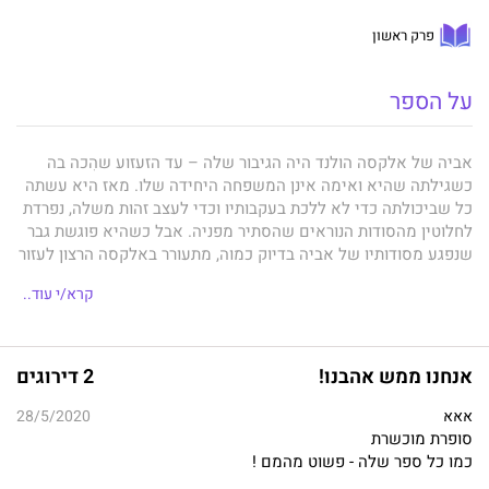
פרק ראשון
על הספר
אביה של אלקסה הולנד היה הגיבור שלה – עד הזעזוע שהִכה בה
כשגילתה שהיא ואימה אינן המשפחה היחידה שלו. מאז היא עשתה
כל שביכולתה כדי לא ללכת בעקבותיו וכדי לעצב זהות משלה, נפרדת
לחלוטין מהסודות הנוראים שהסתיר מפניה. אבל כשהיא פוגשת גבר
שנפגע מסודותיו של אביה בדיוק כמוה, מתעורר באלקסה הרצון לעזור
לו.
קרא/י עוד..
קיין קראוויי לא מעוניין כלל לקחת חלק בניסיונותיה של אלקסה
אנחנו ממש אהבנו!
2 דירוגים
לכפר על מעשיו של אביה, אבל, כפי שמתברר לו, לא קל להיפטר
ממנה. בנחישותו לגרום לה לשנוא אותו, הוא דוחף אותה עד קצה גבול
אאא
28/5/2020
סבלנותה ומחכה לרגע שבו תקום ותלך, אבל מעשיו רק מקרבים את
סופרת מוכשרת
השניים זה לזה, וכנגד כל הסיכויים הם פוצחים ברומן לוהט ונפיץ.
כמו כל ספר שלה - פשוט מהמם !