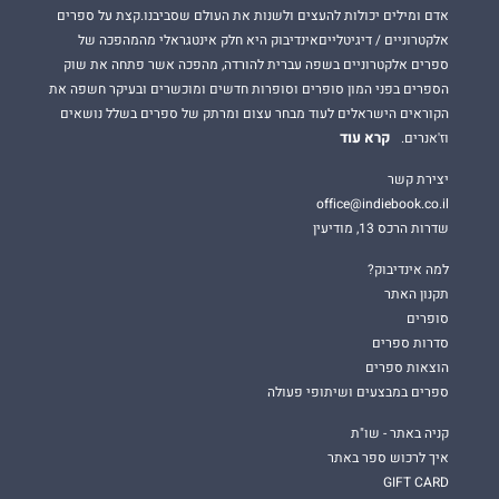
אדם ומילים יכולות להעצים ולשנות את העולם שסביבנו.קצת על ספרים
אלקטרוניים / דיגיטלייםאינדיבוק היא חלק אינטגראלי מהמהפכה של
ספרים אלקטרוניים בשפה עברית להורדה, מהפכה אשר פתחה את שוק
הספרים בפני המון סופרים וסופרות חדשים ומוכשרים ובעיקר חשפה את
הקוראים הישראלים לעוד מבחר עצום ומרתק של ספרים בשלל נושאים
קרא עוד
וז'אנרים.
יצירת קשר
office@indiebook.co.il
שדרות הרכס 13, מודיעין
למה אינדיבוק?
תקנון האתר
סופרים
סדרות ספרים
הוצאות ספרים
ספרים במבצעים ושיתופי פעולה
קניה באתר - שו"ת
איך לרכוש ספר באתר
GIFT CARD