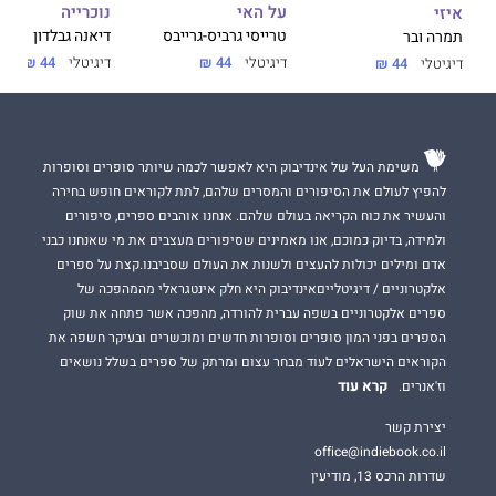
על האי
נוכרייה
איזי
טרייסי גרביס-גרייבס
דיאנה גבלדון
תמרה ובר
דיגיטלי
44 ₪
דיגיטלי
44 ₪
דיגיטלי
44 ₪
משימת העל של אינדיבוק היא לאפשר לכמה שיותר סופרים וסופרות
להפיץ לעולם את הסיפורים והמסרים שלהם, לתת לקוראים חופש בחירה
והעשיר את כוח הקריאה בעולם שלהם. אנחנו אוהבים ספרים, סיפורים
ולמידה, בדיוק כמוכם, אנו מאמינים שסיפורים מעצבים את מי שאנחנו כבני
אדם ומילים יכולות להעצים ולשנות את העולם שסביבנו.קצת על ספרים
אלקטרוניים / דיגיטלייםאינדיבוק היא חלק אינטגראלי מהמהפכה של
ספרים אלקטרוניים בשפה עברית להורדה, מהפכה אשר פתחה את שוק
הספרים בפני המון סופרים וסופרות חדשים ומוכשרים ובעיקר חשפה את
הקוראים הישראלים לעוד מבחר עצום ומרתק של ספרים בשלל נושאים
קרא עוד
וז'אנרים.
יצירת קשר
office@indiebook.co.il
שדרות הרכס 13, מודיעין