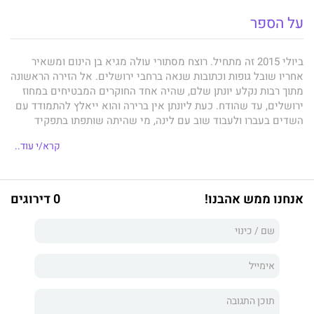
על הספר
ביולי 2015 זה מתחיל. רוצח מסתורי עולה מגיא בן הינום ומשאיר
אחריו שובל גופות וכתובות שנאה ברחבי ירושלים. אל הזירה הראשונה
מתוך רבות נקלע יונתן שלם, שהיה אחד החוקרים המבטיחים במחוז
ירושלים, עד שהודח. כעת ליונתן אין ברירה והוא ייאלץ להתמודד עם
השדים בעברו ולעבוד שוב עם לינה, מי שהיתה שותפתו בתפקיד
הקודם ואחראית לכך שחייו נהרסו.
קרא/י עוד..
גיא בן הינום
הוא רומן מתח סוחף שנכתב על ירושלים של ימינו, העיר
אנחנו ממש אהבנו!
0 דירוגים
שבה כל מעשה מקבל גם משקל היסטורי ודרמטי. זה סיפור קצבי
ומלא תהפוכות והפתעות - על אהבה ושנאה, על יהודים וערבים, על
חרדים ויוצאי יחידה קרבית, על סופר צעיר ומצליח ומנהיגת כת
רוחנית, על עורך דין חלקלק וכלבה אחת.
ב
גיא בן הינום
חושף
יפתח אשכנזי,
אחד הסופרים הצעירים
הבולטים בישראל, את השכבות הסמויות מן העין של ירושלים ושל