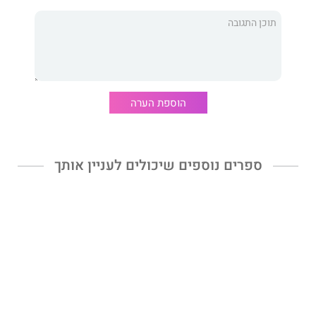
אתי פלר
- מורה ומחנכת, מרצה במכללה ומדריכת מורים.
הספר
"גוני יומן גנוב"
הוא סיפרה השלישי.
ב-2003 יצא ספר שיריה "אישה של אחר כך" בהוצאת הקיבוץ
הוספת הערה
המאוחד.
בשנת 2019 , באותה הוצאה, יצא סיפרה "בנות ההרים" שמבוסס על
סיפורי המשפחה.
ספרים נוספים שיכולים לעניין אותך