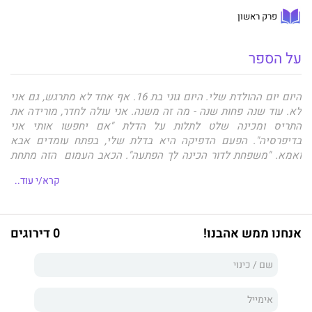
פרק ראשון
על הספר
היום יום ההולדת שלי. היום גוני בת 16. אף אחד לא מתרגש, גם אני
לא. עוד שנה פחות שנה - מה זה משנה. אני עולה לחדר, מורידה את
התריס ומכינה שלט לתלות על הדלת "אם יחפשו אותי אני
בדיפרסיה". הפעם הדפיקה היא בדלת שלי, בפתח עומדים אבא
ואמא. "משפחת לדור הכינה לך הפתעה". הכאב העמום הזה מתחת
לחזה מתחיל לפוג. הם יורדים ואני הופכת את השלט וכותבת מאחוריו
קרא/י עוד..
"אם יחפשו אותי, אני בסלון פותחת מתנות".
הספר
"גוני יומן גנוב"
נכתב כשהייתי מורה בתיכון. בלימודי התואר
אנחנו ממש אהבנו!
0 דירוגים
השני הגשתי אותו כעבודת גמר בקורס שהנחה הסופר
עמוס עוז
.
"הספר כתוב ברהיטות",
הוא העיר
, "נקרא ברהיטות, די משעשע. הוא
מזכיר קצת את זאזי במטרו, ושוב בדרך אחרת מנסה להשתייך
לשושלת של התפסן בשדה השיפון".
בהתאם להערות האחרות שלו
הספר הורחב ושופץ.