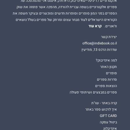
אלקטרוניים / דיגיטלייםאינדיבוק היא חלק אינטגראלי מהמהפכה של
ספרים אלקטרוניים בשפה עברית להורדה, מהפכה אשר פתחה את שוק
הספרים בפני המון סופרים וסופרות חדשים ומוכשרים ובעיקר חשפה את
הקוראים הישראלים לעוד מבחר עצום ומרתק של ספרים בשלל נושאים
קרא עוד
וז'אנרים.
יצירת קשר
office@indiebook.co.il
שדרות הרכס 13, מודיעין
למה אינדיבוק?
תקנון האתר
סופרים
סדרות ספרים
הוצאות ספרים
ספרים במבצעים ושיתופי פעולה
קניה באתר - שו"ת
איך לרכוש ספר באתר
GIFT CARD
ביטול עסקה
אינדיבלוג