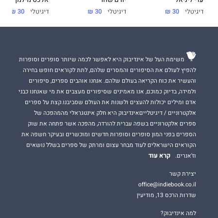
עדי ליניאל
יורם שחר
אלכס מילמן
דיגיטלי
30 ₪
דיגיטלי
30 ₪
דיגיטלי
30 ₪
משימת העל של אינדיבוק היא לאפשר לכמה שיותר סופרים וסופרות
להפיץ לעולם את הסיפורים והמסרים שלהם, לתת לקוראים חופש בחירה
והעשיר את כוח הקריאה בעולם שלהם. אנחנו אוהבים ספרים, סיפורים
ולמידה, בדיוק כמוכם, אנו מאמינים שסיפורים מעצבים את מי שאנחנו כבני
אדם ומילים יכולות להעצים ולשנות את העולם שסביבנו.קצת על ספרים
אלקטרוניים / דיגיטלייםאינדיבוק היא חלק אינטגראלי מהמהפכה של
ספרים אלקטרוניים בשפה עברית להורדה, מהפכה אשר פתחה את שוק
הספרים בפני המון סופרים וסופרות חדשים ומוכשרים ובעיקר חשפה את
הקוראים הישראלים לעוד מבחר עצום ומרתק של ספרים בשלל נושאים
קרא עוד
וז'אנרים.
יצירת קשר
office@indiebook.co.il
שדרות הרכס 13, מודיעין
למה אינדיבוק?