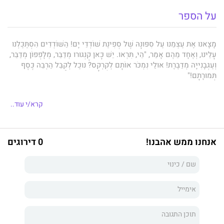
על הספר
מָצָאנוּ אֶת עַצְמֵנוּ עַל סִפּוּנָהּ שֶׁל סְפִינַת שׁוֹדְדֵי יָם! הַשּׁוֹדְדִים הִסְתַּכַּלְנוּ
עָלֵינוּ, וְאֶחָד מֵהֶם אָמַר, "הֵי, תִּרְאוּ. יֵשׁ כָּאן קֶנְגּוּרוּ מְדַבֵּר, מְלָפְפוֹן מְדַבֵּר,
וְעַגְבָנִייָּה מְדַבֶּרֶת! אוּלַי נִמְכֹּר אוֹתָם לְקִרְקָס? נוּכַל לְקַבֵּל הַרְבֵּה כֶּסֶף
תְּמוּרָתָם!"
קרא/י עוד..
גוניה היא עגבנייה שעמדה להיות חלק מסלט כאשר בעקבות נגיעת
מיץ הלימון, צמחו לה זוג ידיים ,זוג רגליים ופה. היא בורחת מאימת
הסכין והמזלג ומתחילה את מסעה בעולם. במהלך מסע זה היא
אנחנו ממש אהבנו!
0 דירוגים
פוגשת חברים רבים, חלקם ירקות, חלקם בעלי חיים שכולם יודעים
לדבר, מטיילת בארצות רבות , נמלטת מסכנות, ובסוף המסע גם מוצאת
לה בן זוג אתו היא מקימה משפחת עגבניות חדשה.
הסיפור נכתב על ידי
דור אורנשטיין
, בהיותו ילד בן 9 בלבד. כיום דור
הוא כבר אב לילד בעצמו, עוסק בעיצוב תעשייתי, מעצב ובונה בעצמו
מתקני משחקים מקוריים וייחודיים לילדים.