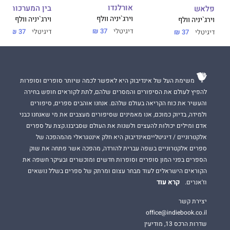
אורלנדו
בין המערכות
פלאש
וירג`יניה וולף
וירג`יניה וולף
וירג`יניה וולף
דיגיטלי
37 ₪
דיגיטלי
37 ₪
דיגיטלי
37 ₪
משימת העל של אינדיבוק היא לאפשר לכמה שיותר סופרים וסופרות
להפיץ לעולם את הסיפורים והמסרים שלהם, לתת לקוראים חופש בחירה
והעשיר את כוח הקריאה בעולם שלהם. אנחנו אוהבים ספרים, סיפורים
ולמידה, בדיוק כמוכם, אנו מאמינים שסיפורים מעצבים את מי שאנחנו כבני
אדם ומילים יכולות להעצים ולשנות את העולם שסביבנו.קצת על ספרים
אלקטרוניים / דיגיטלייםאינדיבוק היא חלק אינטגראלי מהמהפכה של
ספרים אלקטרוניים בשפה עברית להורדה, מהפכה אשר פתחה את שוק
הספרים בפני המון סופרים וסופרות חדשים ומוכשרים ובעיקר חשפה את
הקוראים הישראלים לעוד מבחר עצום ומרתק של ספרים בשלל נושאים
קרא עוד
וז'אנרים.
יצירת קשר
office@indiebook.co.il
שדרות הרכס 13, מודיעין