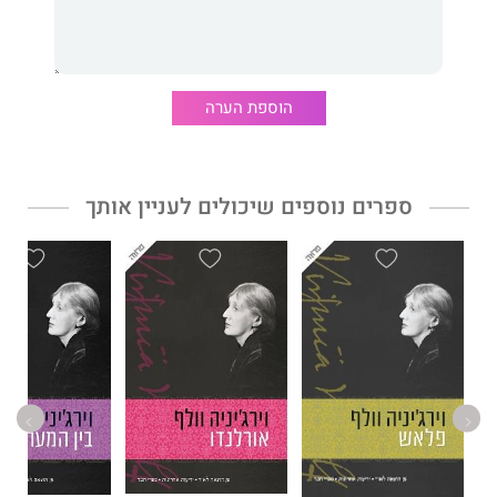
הרומן מובא כאן בתרגום חדש ורענן מאת שרון פרמינגר ובתוספת
אחרית דבר מאת חוקר הספרות ולנטיין קנינגהם.
הוספת הערה
"גברת דאלוויי מכיל כמה מן המשפטים היפים ביותר, המורכבים
ביותר, השנונים והייחודיים ביותר שנכתבו אי פעם באנגלית, וזו סיבה
מספיק טובה לקרוא אותו. זו אחת היצירות המהפכניות המרגשות של
ספרים נוספים שיכולים לעניין אותך
המאה העשרים."
מייקל קנינגהם
, מחבר הספר
השעות
.