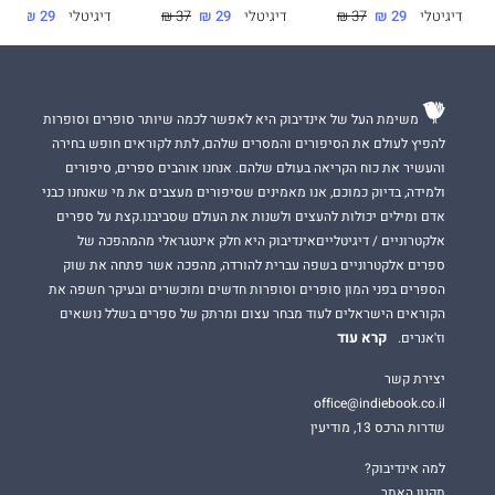
דיגיטלי
29 ₪
37 ₪
דיגיטלי
29 ₪
37 ₪
דיגיטלי
29 ₪
37 ₪
משימת העל של אינדיבוק היא לאפשר לכמה שיותר סופרים וסופרות
להפיץ לעולם את הסיפורים והמסרים שלהם, לתת לקוראים חופש בחירה
והעשיר את כוח הקריאה בעולם שלהם. אנחנו אוהבים ספרים, סיפורים
ולמידה, בדיוק כמוכם, אנו מאמינים שסיפורים מעצבים את מי שאנחנו כבני
אדם ומילים יכולות להעצים ולשנות את העולם שסביבנו.קצת על ספרים
אלקטרוניים / דיגיטלייםאינדיבוק היא חלק אינטגראלי מהמהפכה של
ספרים אלקטרוניים בשפה עברית להורדה, מהפכה אשר פתחה את שוק
הספרים בפני המון סופרים וסופרות חדשים ומוכשרים ובעיקר חשפה את
הקוראים הישראלים לעוד מבחר עצום ומרתק של ספרים בשלל נושאים
קרא עוד
וז'אנרים.
יצירת קשר
office@indiebook.co.il
שדרות הרכס 13, מודיעין
למה אינדיבוק?
תקנון האתר