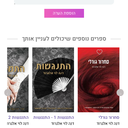
שמי הוא דוקטור איזבלה דלה טורו, ואני רופאה.
הוספת הערה
המוח שלי דורש שאברח, אך ללב שלי יש תוכניות משלו.
ספרים נוספים שיכולים לעניין אותך
גבריאל
הוא רומן פשע חושני וסוחף, והחלק הראשון בטרילוגיית
המלאכים מג'רזי
.
המלאכים מג'רזי,
סדרת הבת לסדרה האייקונית
התנגשות,
מאפשרת
לקוראים להיפגש שוב עם הפושעים הלוהטים מבוסטון.
ספריה הקודמים של
דנה לוי אלגרוד
היו כולם לרבי־מכר.
התנגשות 2 - התמכרות
סחרור גורלי
התנגשות 1 - התנגשות
דנה לוי אלגרוד
דנה לוי אלגרוד
דנה לוי אלגרוד