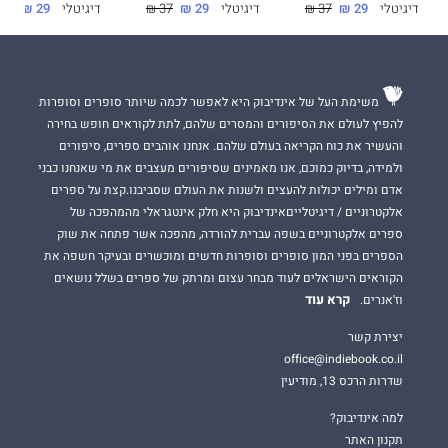
דיגיטלי
29 ₪
37 ₪
דיגיטלי
29 ₪
37 ₪
דיגיטלי
29 ₪
37 ₪
משימת העל של אינדיבוק היא לאפשר לכמה שיותר סופרים וסופרות
להפיץ לעולם את הסיפורים והמסרים שלהם, לתת לקוראים חופש בחירה
והעשיר את כוח הקריאה בעולם שלהם. אנחנו אוהבים ספרים, סיפורים
ולמידה, בדיוק כמוכם, אנו מאמינים שסיפורים מעצבים את מי שאנחנו כבני
אדם ומילים יכולות להעצים ולשנות את העולם שסביבנו.קצת על ספרים
אלקטרוניים / דיגיטלייםאינדיבוק היא חלק אינטגראלי מהמהפכה של
ספרים אלקטרוניים בשפה עברית להורדה, מהפכה אשר פתחה את שוק
הספרים בפני המון סופרים וסופרות חדשים ומוכשרים ובעיקר חשפה את
הקוראים הישראלים לעוד מבחר עצום ומרתק של ספרים בשלל נושאים
קרא עוד
וז'אנרים.
יצירת קשר
office@indiebook.co.il
שדרות הרכס 13, מודיעין
למה אינדיבוק?
תקנון האתר