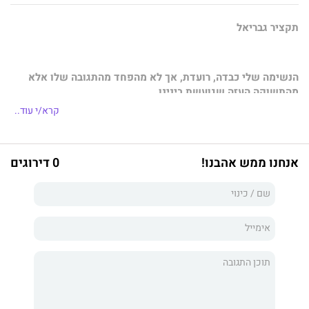
תקציר גבריאל
הנשימה
שלי
כבדה
,
רועדת
,
אך
לא
מהפחד
מהתגובה
שלו
אלא
מהתשוקה
העזה
שגועשת
בינינו
.
קרא/י עוד..
ביום שבו הצמדתי שתי אצבעות למפרק כף ידו של אדם והרגשתי את
הדופק שלו, ידעתי שאעשה הכול כדי שהלב הזה ימשיך לפעום.
אנחנו ממש אהבנו!
0 דירוגים
הצלת חיי אדם היא לא רק שליחות עבורי, היא הזהות שלי.
אבל איש לא הכין אותי לרגע המפגש עם גבריאל, הבכור מבין האחים
פופוביץ, ולהבנה שהוא היחיד שעומד ביני ובין חרב היאקוזה המונפת
מעל ראשי.
המלאך מג'רזי שואב אותי עמוק אל תוך עולם של פשע, נקמה
ואלימות חסרת רחמים, ומצית בי תשוקה מסחררת. ובעוד אני נחושה
להימלט ולחזור אל העולם השפוי שלי, המשיכה אליו הופכת
למלכודת מסוכנת.