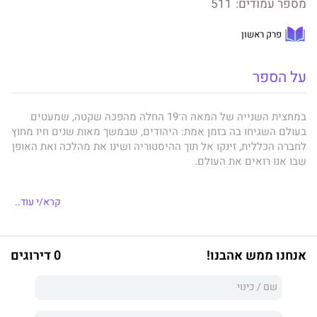
מספר עמודים:
511
פרק ראשון
על הספר
במחצית השנייה של המאה ה־19 החלה מהפכה שקטה, שמעטים
בעולם השגיחו בה בזמן אמת: היהודים, שבמשך מאות שנים חיו מחוץ
לחברה הכללית, זינקו אל תוך ההיסטוריה ושינו את מהלכה ואת האופן
שבו אנו רואים את העולם.
בכל תחום כמעט – בפוליטיקה ובכלכלה, בספרות ובציור, במוזיקה
קרא/י עוד..
ובתיאטרון, בפסיכולוגיה ובפיזיקה וברפואה — יהודים מילאו תפקיד
מרכזי בעיצוב העולם כפי שהוא כיום. לצד השמות המוכרים מאוד,
כמו מרקס ופרויד, איינשטיין וקפקא, היו עוד עשרות רבות של יהודים
אנחנו ממש אהבנו!
0 דירוגים
שפועלם ממשיך לתת את אותותיו בחיי היומיום שלנו.
היינריך היינה התיר את מחוכי השפה הגרמנית, בנג'מין ד'יזראלי הפך
את המפלגה הטיפשית של אנגליה למפלגת שמרנים כל־ארצית, קרל