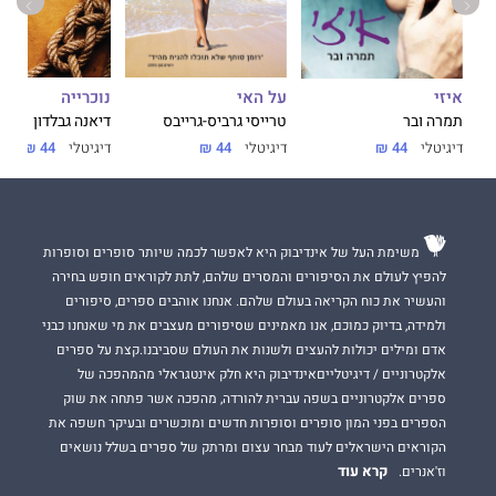
על האי
נוכרייה
איזי
טרייסי גרביס-גרייבס
דיאנה גבלדון
תמרה ובר
דיגיטלי
44 ₪
דיגיטלי
44 ₪
דיגיטלי
44 ₪
משימת העל של אינדיבוק היא לאפשר לכמה שיותר סופרים וסופרות
להפיץ לעולם את הסיפורים והמסרים שלהם, לתת לקוראים חופש בחירה
והעשיר את כוח הקריאה בעולם שלהם. אנחנו אוהבים ספרים, סיפורים
ולמידה, בדיוק כמוכם, אנו מאמינים שסיפורים מעצבים את מי שאנחנו כבני
אדם ומילים יכולות להעצים ולשנות את העולם שסביבנו.קצת על ספרים
אלקטרוניים / דיגיטלייםאינדיבוק היא חלק אינטגראלי מהמהפכה של
ספרים אלקטרוניים בשפה עברית להורדה, מהפכה אשר פתחה את שוק
הספרים בפני המון סופרים וסופרות חדשים ומוכשרים ובעיקר חשפה את
הקוראים הישראלים לעוד מבחר עצום ומרתק של ספרים בשלל נושאים
קרא עוד
וז'אנרים.