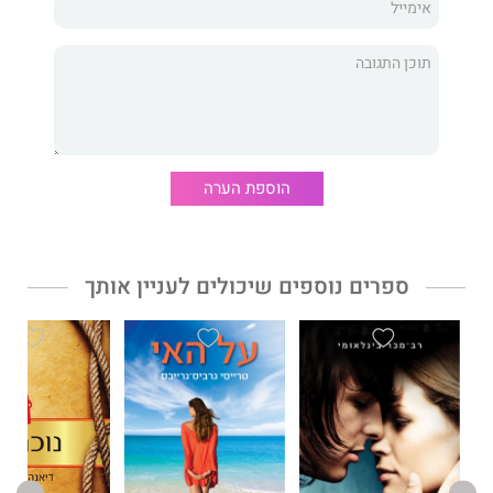
לנדשטיינר אִפשר את עירויי הדם והניתוחים הגדולים, פאול ארליך
הביא לעולם את הכימותרפיה, ארנולד שנברג הביא לעולם את
האטונליות, מגנוס הירשפלד היה מראשוני הסקסולוגים ומאבות
התנועה לזכויות ההומוסקסואלים, רוזלינד פרנקלין סייעה בלא
ידיעתה בפענוח מבנה הדנ״א, ליאון טרוצקי הציע לעולם את סיוט
המהפכה המתמדת, שרה ברנר המציאה את הידוענות, ואלמלא פריץ
האבּר לא היה די מזון לקיים את החיים עלי אדמות...
הוספת הערה
בספרו רחב היריעה גאונות וחרדה מספר ההיסטוריון
נורמן לברכט
את
סיפוריהם של כל האנשים המיוחדים האלה, ושל עוד רבים אחרים,
ובתוך כך בוחן מדוע דווקא בתקופה הזאת הצליח קומץ יהודים לראות
את מה שאחרים לא ראו, והאם גם העולם שינה את היהודים.
ספרים נוספים שיכולים לעניין אותך
נורמן לברכט
הוא עיתונאי, היסטוריון של המוזיקה וסופר יהודי־אנגלי.
עם עשרות הספרים והמאמרים שפרסם נמנים ספרי העיון "מיתוס
המאסטרו" ו"אנציקלופדיה למוזיקה של המאה העשרים" והרומנים
"שיר השמות" ו"משחק הניגודים".