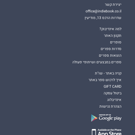
יצירת קשר
office@indiebook.co.il
שדרות הרכס 13, מודיעין
למה אינדיבוק?
תקנון האתר
סופרים
סדרות ספרים
הוצאות ספרים
ספרים במבצעים ושיתופי פעולה
קניה באתר - שו"ת
איך לרכוש ספר באתר
GIFT CARD
ביטול עסקה
אינדיבלוג
הצהרת נגישות