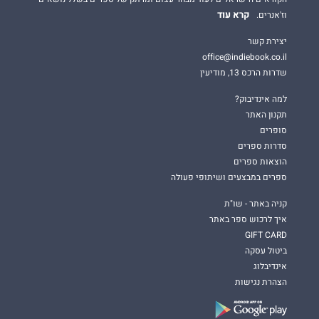
קרא עוד
וז'אנרים.
יצירת קשר
office@indiebook.co.il
שדרות הרכס 13, מודיעין
למה אינדיבוק?
תקנון האתר
סופרים
סדרות ספרים
הוצאות ספרים
ספרים במבצעים ושיתופי פעולה
קניה באתר - שו"ת
איך לרכוש ספר באתר
GIFT CARD
ביטול עסקה
אינדיבלוג
הצהרת נגישות