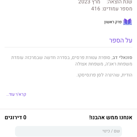
שנת הוצאה:
מרץ 2023
מספר עמודים:
416
פרק ראשון
על הספר
סונאלי דב
, סופרת עטורת פרסים, בסדרה חדשה שבמרכזה עומדת
משפחת ראג׳ה, משפחת אצולה
הודית, שהיגרה לסן פרנסיסקו.
אמת ידועה לכל היא שרק במשפחה הודית-אמריקנית שאפתנית הבת
קרא/י עוד..
הגאונה יכולה להיחשב
לכבשה שחורה.
אנחנו ממש אהבנו!
0 דירוגים
דוקטור טרישה ראג׳ה היא מנתחת המוח הטובה ביותר בסן פרנסיסקו.
אבל זה לא מספיק