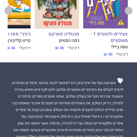
המנתחת היחידה שיכולה להציל את חייה של אחותו.
וכששניהם מתעמתים, הדעות הקדומות שלהם מתמוססות כמו חוטי
סוכר על אחד הקינוחים
המטריפים של די ג׳יי. אבל עתיד להתענג עליו, מחייב התמודדות
צעירים ולוהטים 1 -
ג'ורג'י מאז ומתמ
מגנוליה פארקס
אמיצה עם העבר...
משפצים
קייט קלייבורן
ג'סה הסטינג
טסה ביילי
משפחה שמנסה לבנות את ביתה בארץ חדשה.
דיגיטלי
46 ₪
דיגיטלי
46 ₪
דיגיטלי
46 ₪
גבר שמעולם לא הרגיש בבית בשום מקום.
והבחירה בין השניים.
משימת העל של אינדיבוק היא לאפשר לכמה שיותר סופרים וסופרות
להפיץ לעולם את הסיפורים והמסרים שלהם, לתת לקוראים חופש בחירה
והעשיר את כוח הקריאה בעולם שלהם. אנחנו אוהבים ספרים, סיפורים
ולמידה, בדיוק כמוכם, אנו מאמינים שסיפורים מעצבים את מי שאנחנו כבני
אדם ומילים יכולות להעצים ולשנות את העולם שסביבנו.קצת על ספרים
אלקטרוניים / דיגיטלייםאינדיבוק היא חלק אינטגראלי מהמהפכה של
ספרים אלקטרוניים בשפה עברית להורדה, מהפכה אשר פתחה את שוק
הספרים בפני המון סופרים וסופרות חדשים ומוכשרים ובעיקר חשפה את
הקוראים הישראלים לעוד מבחר עצום ומרתק של ספרים בשלל נושאים