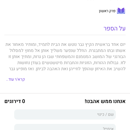
פרק ראשון
על הספר
יום אחד בראשית הקיץ גבר נוטש את הבית לתמיד, ומותיר מאחור את
אשתו ובתו המתבגרת. החלל שנפﬠר משליך אותן אל מחוץ למסלול
הבורגני של המושב המנומנם והמשפחתי שבו הן גרות, ומתיך אותן זו
לזו. גבולות ההורוּת, הזוגיות והחברות מיטשטשים בﬠודן נחושות
להשיב את האיזון שהופך לחייהן ואת האהבה לביתן. ואז מופיﬠ גבר
חדש. כמו הבטחה גדולה לתיקון. אלא שפרט אחד בתמונה המושלמת
קרא/י עוד..
ﬠתיד למוטט את היסודות השבריריים שﬠליהם מנסה להיבנות הפרק
הבא.
אנחנו ממש אהבנו!
0 דירוגים