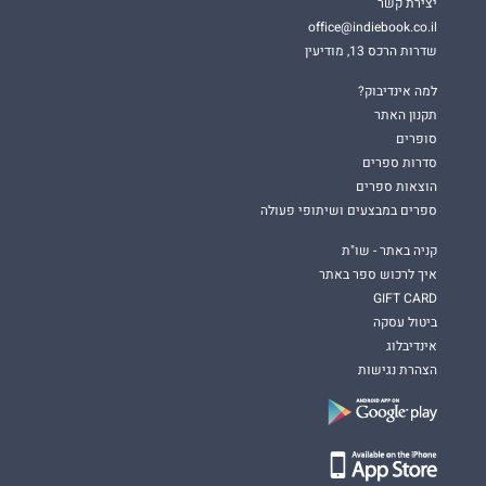
יצירת קשר
office@indiebook.co.il
שדרות הרכס 13, מודיעין
למה אינדיבוק?
תקנון האתר
סופרים
סדרות ספרים
הוצאות ספרים
ספרים במבצעים ושיתופי פעולה
קניה באתר - שו"ת
איך לרכוש ספר באתר
GIFT CARD
ביטול עסקה
אינדיבלוג
הצהרת נגישות