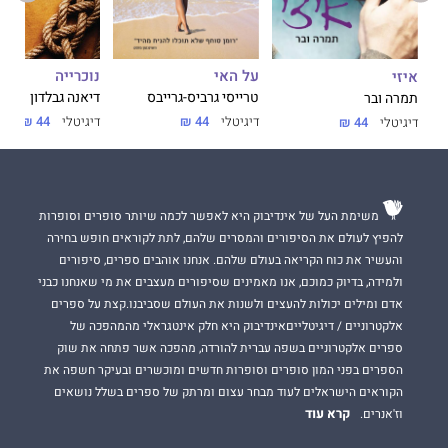
על האי
נוכרייה
איזי
טרייסי גרביס-גרייבס
דיאנה גבלדון
תמרה ובר
דיגיטלי
44 ₪
דיגיטלי
44 ₪
דיגיטלי
44 ₪
משימת העל של אינדיבוק היא לאפשר לכמה שיותר סופרים וסופרות
להפיץ לעולם את הסיפורים והמסרים שלהם, לתת לקוראים חופש בחירה
והעשיר את כוח הקריאה בעולם שלהם. אנחנו אוהבים ספרים, סיפורים
ולמידה, בדיוק כמוכם, אנו מאמינים שסיפורים מעצבים את מי שאנחנו כבני
אדם ומילים יכולות להעצים ולשנות את העולם שסביבנו.קצת על ספרים
אלקטרוניים / דיגיטלייםאינדיבוק היא חלק אינטגראלי מהמהפכה של
ספרים אלקטרוניים בשפה עברית להורדה, מהפכה אשר פתחה את שוק
הספרים בפני המון סופרים וסופרות חדשים ומוכשרים ובעיקר חשפה את
הקוראים הישראלים לעוד מבחר עצום ומרתק של ספרים בשלל נושאים
קרא עוד
וז'אנרים.