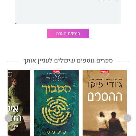
נישואיה לדוכס מגלוֹסטֵר, אבל בחירתה תוביל אותה במסלול התנגשות
בכוחה העצום של משפחת המלוכה.
פיליפה גרגורי כתבה מעל 24 רבי מכר, ביניהם בת בולין האחרת.
למדה היסטוריה באוניברסיטת סָאסֶקס ואת הדוקטורט שלה קיבלה
מאוניברסיטת אדינבורו, הייתה בין מקימי פרס אורנג'. אתם מוזמנים
הוספת הערה
לבקר באתר שלה:
www.PhilippaGregory.com
שבחים על פיליפה
גרגורי
ספרים נוספים שיכולים לעניין אותך