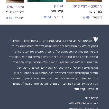
המבוך
ההסכם - ג'ודי פיקו
אילוף המלכה
קייט מוס
ג'ודי פיקו
פיליפה גרגורי
דיגיטלי
53 ₪
דיגיטלי
49 ₪
דיגיטלי
49 ₪
משימת העל של אינדיבוק היא לאפשר לכמה שיותר סופרים וסופרות
להפיץ לעולם את הסיפורים והמסרים שלהם, לתת לקוראים חופש בחירה
והעשיר את כוח הקריאה בעולם שלהם. אנחנו אוהבים ספרים, סיפורים
ולמידה, בדיוק כמוכם, אנו מאמינים שסיפורים מעצבים את מי שאנחנו כבני
אדם ומילים יכולות להעצים ולשנות את העולם שסביבנו.קצת על ספרים
אלקטרוניים / דיגיטלייםאינדיבוק היא חלק אינטגראלי מהמהפכה של
ספרים אלקטרוניים בשפה עברית להורדה, מהפכה אשר פתחה את שוק
הספרים בפני המון סופרים וסופרות חדשים ומוכשרים ובעיקר חשפה את
הקוראים הישראלים לעוד מבחר עצום ומרתק של ספרים בשלל נושאים
קרא עוד
וז'אנרים.
יצירת קשר
office@indiebook.co.il
שדרות הרכס 13, מודיעין