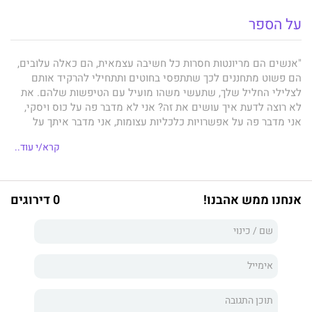
על הספר
"אנשים הם מריונטות חסרות כל חשיבה עצמאית, הם כאלה עלובים,
הם פשוט מתחננים לכך שתתפסי בחוטים ותתחילי להרקיד אותם
לצלילי החליל שלך, שתעשי משהו מועיל עם הטיפשות שלהם. את
לא רוצה לדעת איך עושים את זה? אני לא מדבר פה על כוס ויסקי,
אני מדבר פה על אפשרויות כלכליות עצומות, אני מדבר איתך על
טכניקה שתעזור לך להיות חופשייה מהכול – פלוס התענוג של לדפוק
קרא/י עוד..
אנשים. אני מדבר איתך על ההצגה הכי טובה בעיר, ההצגה שלך."
אמלי, חתולת רחוב פראית בעלת הרבה יותר מתשע נשמות, יוצאת
אנחנו ממש אהבנו!
0 דירוגים
לנקום את מותו של עוז האנרכיסט, שלימד אותה כיצד לשלוט
בסובבים אותה בעזרת אמצעי שכנוע מהסוג הנלוז במיוחד.
אמלי עוברת מן העיר הגדולה אל היישוב המנומנם, "פעמונית הרוח",
שם גדל עוז. כמאסטרית ביצירת מהומות ובשבירת לבבות, יש לה
תוכנית פעולה יוצאת דופן, והיא לא מתכוונת לעצור עד שלא תחשוף
את ההתחסדות הצבועה ואת השחיתות המוניציפלית ביישוב הירוק,