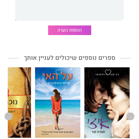
הקטן והמתוק. על הדרך היא תגזור לעצמה כמה טובות הנאה, למשל
החשמלאי הערבי מהכפר הסמוך שאוהב לשחרר קיטור אצל נשות
היישוב היהודי.
הוספת הערה
בקרוב תתחילו להזיע
הוא רומן חצוף, סקסי ונוטף הומור חומצי,
שיגרום לכם לחשוב פעמיים על שלוות החיים בכפר.
ספרים נוספים שיכולים לעניין אותך
זהו ספרה השני של
שירה רייז משולם
. ספרה הראשון "צלצול אור
הדלת" ראה אור בהוצאת אור־עם.
שירה רייז משולם
, כותבת במשרה מלאה: סופרת צללים, קופירייטרית
וכתבת בתחום העיצוב והאדריכלות. כתב היד שלה "צרבת" זכה במקום
שני בתחרות הארצית "סופר נולד".