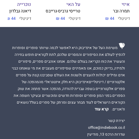
על האי
נוכרייה
איזי
טרייסי גרביס-גרייבס
דיאנה גבלדון
תמרה ובר
דיגיטלי
44 ₪
דיגיטלי
44 ₪
דיגיטלי
44 ₪
משימת העל של אינדיבוק היא לאפשר לכמה שיותר סופרים וסופרות
להפיץ לעולם את הסיפורים והמסרים שלהם, לתת לקוראים חופש בחירה
והעשיר את כוח הקריאה בעולם שלהם. אנחנו אוהבים ספרים, סיפורים
ולמידה, בדיוק כמוכם, אנו מאמינים שסיפורים מעצבים את מי שאנחנו כבני
אדם ומילים יכולות להעצים ולשנות את העולם שסביבנו.קצת על ספרים
אלקטרוניים / דיגיטלייםאינדיבוק היא חלק אינטגראלי מהמהפכה של
ספרים אלקטרוניים בשפה עברית להורדה, מהפכה אשר פתחה את שוק
הספרים בפני המון סופרים וסופרות חדשים ומוכשרים ובעיקר חשפה את
הקוראים הישראלים לעוד מבחר עצום ומרתק של ספרים בשלל נושאים
קרא עוד
וז'אנרים.
יצירת קשר
office@indiebook.co.il
שדרות הרכס 13, מודיעין