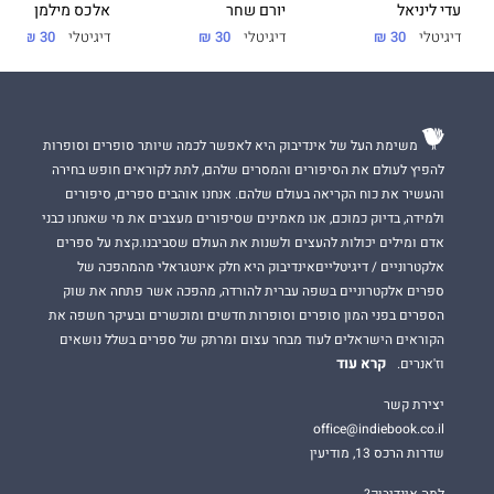
עדי ליניאל
יורם שחר
אלכס מילמן
דיגיטלי
30 ₪
דיגיטלי
30 ₪
דיגיטלי
30 ₪
משימת העל של אינדיבוק היא לאפשר לכמה שיותר סופרים וסופרות
להפיץ לעולם את הסיפורים והמסרים שלהם, לתת לקוראים חופש בחירה
והעשיר את כוח הקריאה בעולם שלהם. אנחנו אוהבים ספרים, סיפורים
ולמידה, בדיוק כמוכם, אנו מאמינים שסיפורים מעצבים את מי שאנחנו כבני
אדם ומילים יכולות להעצים ולשנות את העולם שסביבנו.קצת על ספרים
אלקטרוניים / דיגיטלייםאינדיבוק היא חלק אינטגראלי מהמהפכה של
ספרים אלקטרוניים בשפה עברית להורדה, מהפכה אשר פתחה את שוק
הספרים בפני המון סופרים וסופרות חדשים ומוכשרים ובעיקר חשפה את
הקוראים הישראלים לעוד מבחר עצום ומרתק של ספרים בשלל נושאים
קרא עוד
וז'אנרים.
יצירת קשר
office@indiebook.co.il
שדרות הרכס 13, מודיעין