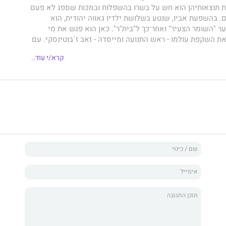
 תוצאותיהן הוא חש על בשרו בהשפלות ובמכות שספג לא פעם
ם. בהשפעת אביו, שנטע בשלושת ילדיו גאווה יהודית, הוא
ר "השומר הצעיר" ואחר־כך ל"בית"ר".
כאן הוא פגש את מי
ת השקפת עולמו - ראש התנועה ומייסדה - זאב ז´בוטינסקי.
עם
 השנייה, נאלץ מנחם לברוח יחד עם אשתו הצעירה מוורשה
קרא/י עוד..
לאות וגיוס כמעט בלתי אפשרי לצבא פולין החופשית היו מנת
וב לארץ ישראל - "כי אל מולדת שבים ולא באים", כפי שהחדיר
ואפילו לא בנו הבכור, ידעו שמאחורי החזות האפרורית
רב המזוקן ישראל ססובר או המשפטן החיוור דוקטור יונה
 המפקד הנערץ של האצ"ל, שהיה אחראי לכמה מהפעולות
 הבריטי. מעטים גם האמינו כי לאחר קום המדינה הוא יהפוך
יסחף אחריו את ההמונים, יתמנה לראש הממשלה ויוביל את
ם היסטורי עם מצרים.
בעוז ובהדר
אינו ביוגרפיה אלא סיפור
 חייו המרתק של בגין - אידיאליסט בעל חזון שהגשים בכל צעד
רי, לוחם עז נפש ומנהיג פוליטי, אדם צנוע שמעולם לא התנשא
יות יתר, ולא פחות מכך, זהו סיפור חייו של מנחם - איש משפחה
דם.