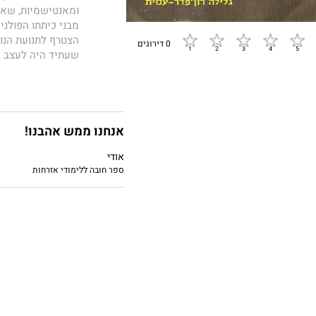
ומאנטישמיות, שאת
מבני כיתתו הפולני
הצטרף לתנועת הנוע
0 דירוגים
שעתיד היה לעצב א
פרוץ מלחמת־העולם
הבוערת. נדודים, ת
חלקו בטרם זכה לש
בו אביו.
רק מעטים, 
והלא־מתבלטת של ה
אנחנו ממש אהבנו!
קניגסהופר מסתתר
אודי
הנועזות נגד המנדט
ספר חובה ללימודי אזרחות
למנהיג כריזמטי ש
ישראל להסכם שלו
עלילתי. זהו סיפור
שלו את ההדר הבית"
או ביקש לעצמו זכו
מסור, יהודי חם - א