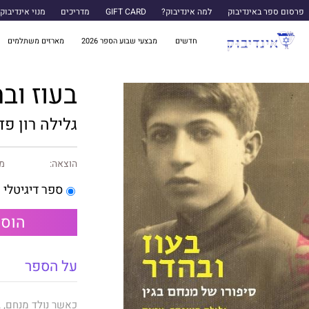
פרסום ספר באינדיבוק
למה אינדיבוק?
GIFT CARD
מדריכים
מנוי אינדיבוק
חדשים
מבצעי שבוע הספר 2026
מארזים משתלמים
בעוז וב
גלילה רון פד
הוצאה:
מו
ספר דיגיטלי
הוספ
על הספר
כאשר נולד מנחם, 