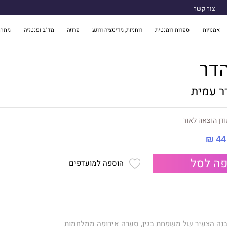
צור קשר
אמנויות
ספרות רומנטית
רוחניות, מדיטציה ורוגע
פרוזה
מד"ב ופנטזיה
מתח 
הדר
ר עמית
דן הוצאה לאור
44 ₪
ה לסל
הוספה למועדפים
בנה הצעיר של משפחת בגין, סערה אירופה ממלחמות