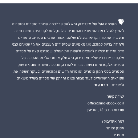
משימת העל של אינדיבוק היא לאפשר לכמה שיותר סופרים וסופרות
להפיץ לעולם את הסיפורים והמסרים שלהם, לתת לקוראים חופש בחירה
והעשיר את כוח הקריאה בעולם שלהם. אנחנו אוהבים ספרים, סיפורים
ולמידה, בדיוק כמוכם, אנו מאמינים שסיפורים מעצבים את מי שאנחנו כבני
אדם ומילים יכולות להעצים ולשנות את העולם שסביבנו.קצת על ספרים
אלקטרוניים / דיגיטלייםאינדיבוק היא חלק אינטגראלי מהמהפכה של
ספרים אלקטרוניים בשפה עברית להורדה, מהפכה אשר פתחה את שוק
הספרים בפני המון סופרים וסופרות חדשים ומוכשרים ובעיקר חשפה את
הקוראים הישראלים לעוד מבחר עצום ומרתק של ספרים בשלל נושאים
קרא עוד
וז'אנרים.
יצירת קשר
office@indiebook.co.il
שדרות הרכס 13, מודיעין
למה אינדיבוק?
תקנון האתר
סופרים