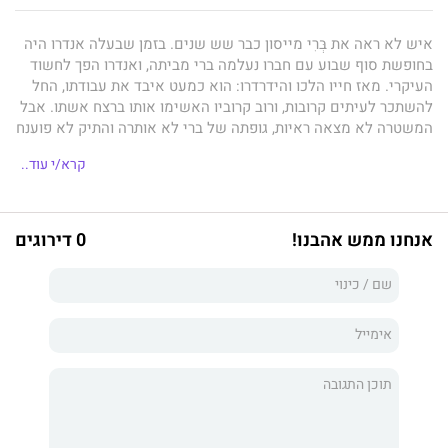
איש לא ראה את בְּרִי מייסון כבר שש שנים. בזמן שבעלה אנדרו היה
בחופשת סוף שבוע עם חברו נעלמה ברי מביתה, ואנדרו הפך לחשוד
העיקרי. מאז חייו הלכו והידרדרו: הוא כמעט איבד את עבודתו, החל
להשתכר לעיתים קרובות, ורוב קרוביו האשימו אותו ברצח אשתו. אבל
המשטרה לא מצאה ראיות, גופתה של ברי לא אותרה והתיק לא פוענח
מעולם.
קרא/י עוד..
כעת, שש שנים מאוחר יותר, נראה שחייו של אנדרו שבו למסלולם.
הוא שינה את שמו, הקים עסק ועבר לגור בבית חדש עם ג'יין, בת זוגו
החדשה. בדיוק כשהוא מתחיל להרגיש שהשאיר את הפרשה הקשה
אנחנו ממש אהבנו!
0 דירוגים
מאחוריו, אישה שנראית בדיוק כמו ברי מופיעה במקום שבו גרו יחד.
כאשר האישה המסתורית ממשיכה לצוץ במקומות שונים והחוקרת
האחראית על המקרה חוזרת עם שאלות ואצבעות מאשימות כלפי
אנדרו, נראה שעומדת להתחולל מהפכה בחייהם של כל המעורבים
בפרשה.
האם ברי באמת הייתה בחיים במשך כל השנים האלה? אם כן, איפה
הייתה? ולמה לא יצרה קשר עם אף אחד?
בנשימה עצורה
הוא ספר מותח, מתוחכם ומפתיע, המשלב בין דמויות
מסקרנות ומורכבות לבין עלילה מרתקת שאי אפשר להפסיק לקרוא.