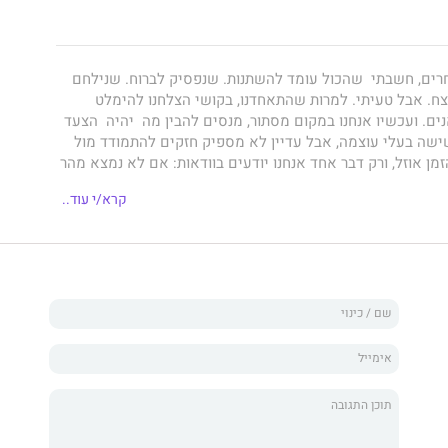
ים, חשבתי שהכול עומד להשתנות. שנפסיק לברוח. שנילחם
צח. אבל טעיתי. למרות שהתאחדנו, בקושי הצלחנו להימלט
ים. ועכשיו אנחנו במקום מסתור, מנסים להבין מה יהיה הצעד
שישה בעלי עוצמה, אבל עדיין לא מספיק חזקים להתמודד מול
ן אוזל, ורק דבר אחד אנחנו יודעים בוודאות: אם לא נמצא מהר
ימצאו אותו. הם תפסו את מספר אחת במלזיה.את מספר
קרא/י עוד..
ת מספר שלוש בקניה. אני מספר ארבע. הייתי אמור להיות הבא
ק מסיומו. מחבר הספר, פיטקוס לור, הוא ראש הזקנים בלוריאן.
ארץ כבר שתים-עשרה שנים ומתכונן למלחמה הגורלית. מקום
 נפילתו של מספר חמש הוא ספר פעולה עתידני, הרביעי בסדרת
ה הם רבי מכר בינלאומיים. קדמו לו עלייתו של מספר תשע, כוחה
ר הראשון בסדרה, אני מספר ארבע, שזכה לעיבוד קולנועי.