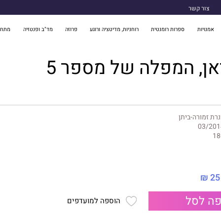
צור קשר
אמנויות
ספרות רומנטית
רוחניות, מדיטציה ורוגע
פרוזה
מד"ב ופנטזיה
מתח 
יאן, המפלה של מספר 5
רת זמורה-ביתן
03/201
18
25 ₪
ה לסל
הוספה למועדפים