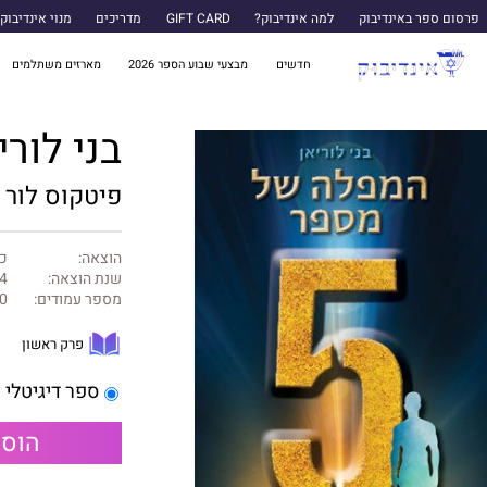
פרסום ספר באינדיבוק
למה אינדיבוק?
GIFT CARD
מדריכים
מנוי אינדיבוק
חדשים
מבצעי שבוע הספר 2026
מארזים משתלמים
בני לור
פיטקוס לור
הוצאה:
כנ
שנת הוצאה:
4
מספר עמודים:
0
פרק ראשון
ספר דיגיטלי
הוספ