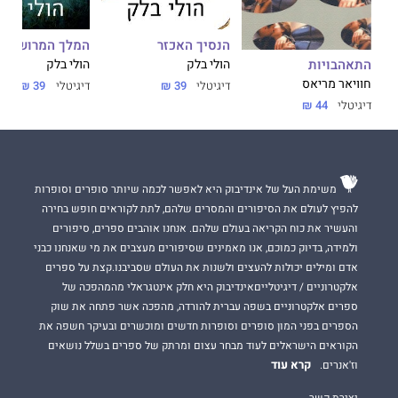
הנסיך האכזר
המלך המרושע
התאהבויות
הולי בלק
הולי בלק
חוויאר מריאס
דיגיטלי
39 ₪
דיגיטלי
39 ₪
דיגיטלי
44 ₪
משימת העל של אינדיבוק היא לאפשר לכמה שיותר סופרים וסופרות
להפיץ לעולם את הסיפורים והמסרים שלהם, לתת לקוראים חופש בחירה
והעשיר את כוח הקריאה בעולם שלהם. אנחנו אוהבים ספרים, סיפורים
ולמידה, בדיוק כמוכם, אנו מאמינים שסיפורים מעצבים את מי שאנחנו כבני
אדם ומילים יכולות להעצים ולשנות את העולם שסביבנו.קצת על ספרים
אלקטרוניים / דיגיטלייםאינדיבוק היא חלק אינטגראלי מהמהפכה של
ספרים אלקטרוניים בשפה עברית להורדה, מהפכה אשר פתחה את שוק
הספרים בפני המון סופרים וסופרות חדשים ומוכשרים ובעיקר חשפה את
הקוראים הישראלים לעוד מבחר עצום ומרתק של ספרים בשלל נושאים
קרא עוד
וז'אנרים.
יצירת קשר