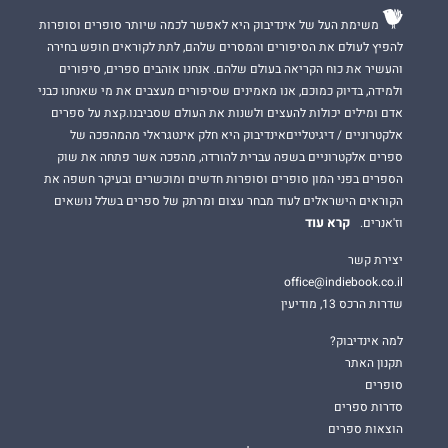
משימת העל של אינדיבוק היא לאפשר לכמה שיותר סופרים וסופרות
להפיץ לעולם את הסיפורים והמסרים שלהם, לתת לקוראים חופש בחירה
והעשיר את כוח הקריאה בעולם שלהם. אנחנו אוהבים ספרים, סיפורים
ולמידה, בדיוק כמוכם, אנו מאמינים שסיפורים מעצבים את מי שאנחנו כבני
אדם ומילים יכולות להעצים ולשנות את העולם שסביבנו.קצת על ספרים
אלקטרוניים / דיגיטלייםאינדיבוק היא חלק אינטגראלי מהמהפכה של
ספרים אלקטרוניים בשפה עברית להורדה, מהפכה אשר פתחה את שוק
הספרים בפני המון סופרים וסופרות חדשים ומוכשרים ובעיקר חשפה את
הקוראים הישראלים לעוד מבחר עצום ומרתק של ספרים בשלל נושאים
קרא עוד
וז'אנרים.
יצירת קשר
office@indiebook.co.il
שדרות הרכס 13, מודיעין
למה אינדיבוק?
תקנון האתר
סופרים
סדרות ספרים
הוצאות ספרים