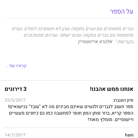
על הספר
גברים מתחתנים עם נשים בתקווה שהן לא תשתנינה לעולם. נשים
מתחתנות עם גברים בתקווה שהם ישתנו.
שניהם מתאכזבים
בקביעות."
אלברט איינשטיין
האם נשים מִשתנות לרעה אחרי הנישואים? או שמא זהו "אופיין
קרא/י עוד..
האמיתי" המתגלה לאחר החתונה והולדת הילד הראשון? מדוע
האהבה, ההבנה וההכלה של הנשים מפנות את מקומן לכעס,
לשתלטנות ואפילו לרודנות?
אנחנו ממש אהבנו!
3 דירוגים
ומה קורה לגברים? איך הם מתמודדים עם שינויים אלה וכיצד הם
סיון הוגנברג
תורמים להם? ובעיקר – באיזה אופן ניתן להתגבר על התמורות בזוגיות
22/5/2017
ספר חשוב לגברים ולנשים שאינם מבינים מה לא "עובד" בנישואים!
בעקבות הנישואים והמעבר להורות?
הספר קריא, ברור ונותן המון חומר למחשבה כמו גם כיוונים מעשיים
שמה של קְסנטיפָּה, רעייתו של הפילוסוף היווני סוקרטס, נהפך לשם
ויישומיים. מומלץ מאוד!
נרדף לנשים נשואות הממררות את חיי בעליהן.
14/7/2017
hani