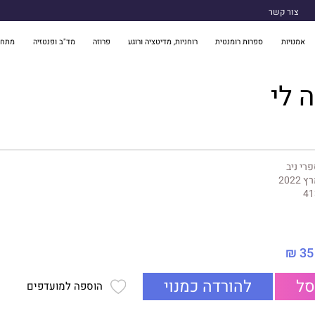
צור קשר
אמנויות
ספרות רומנטית
רוחניות, מדיטציה ורוגע
פרוזה
מד"ב ופנטזיה
מתח 
ה לי
רי ניב
 2022
41
35 ₪
סל
להורדה כמנוי
הוספה למועדפים