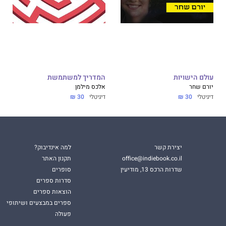
עולם הישויות
המדריך למשתמשת
יורם שחר
אלכס מילמן
דיגיטלי
30 ₪
דיגיטלי
30 ₪
יצירת קשר
למה אינדיבוק?
office@indiebook.co.il
תקנון האתר
שדרות הרכס 13, מודיעין
סופרים
סדרות ספרים
הוצאות ספרים
ספרים במבצעים ושיתופי
פעולה