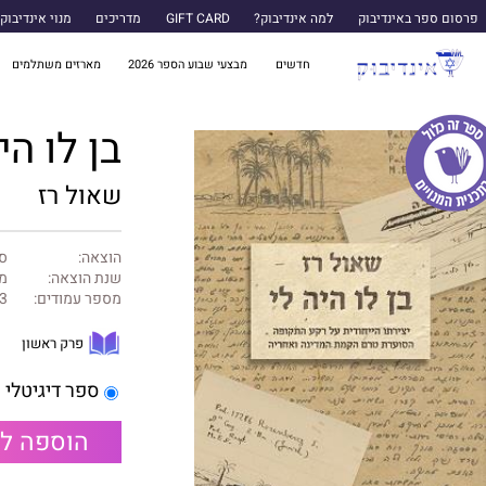
פרסום ספר באינדיבוק
למה אינדיבוק?
GIFT CARD
מדריכים
מנוי אינדיבוק
חדשים
מבצעי שבוע הספר 2026
מארזים משתלמים
בן לו הי
שאול רז
הוצאה:
ספ
שנת הוצאה:
מרץ
מספר עמודים:
3
פרק ראשון
ספר דיגיטלי
הוספה ל