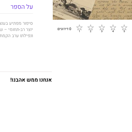
על הספר
סיפור מפתיע בעוצ
יוצר רב-תחומי – שק
0 דירוגים
ונפילתו ערב הקמת 
הבריגדה שלמרגלות
של הגיבורים, אשר
המאפשרת התבוננות
אנחנו ממש אהבנו!
לצד הסיפור הלאומ
את ספקותיו הפרטיי
אל הנצורים בו. מ
תפילתם: "בן לו ה