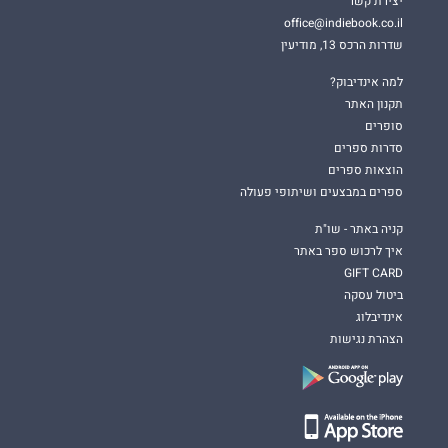
יצירת קשר
office@indiebook.co.il
שדרות הרכס 13, מודיעין
למה אינדיבוק?
תקנון האתר
סופרים
סדרות ספרים
הוצאות ספרים
ספרים במבצעים ושיתופי פעולה
קניה באתר - שו"ת
איך לרכוש ספר באתר
GIFT CARD
ביטול עסקה
אינדיבלוג
הצהרת נגישות