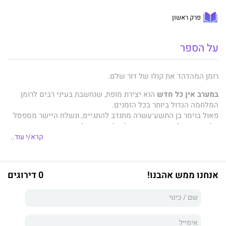
פרק ראשון
על הספר
רומן המהדהד את קולו של דור שלם.
במערב אין כל חדש
הוא יצירת מופת, שנחשבת בעיני רבים לרומן
המלחמה הגדול ביותר בכל הזמנים.
פאול בוימר בן התשע־עשרה מתנדב להתגייס, ונשלח היישר מספסל
הלימודים אל חזית הקרבות של מלחמת העולם הראשונה. תחת
הריגושים וההרפתקאות שציפה להם, הוא חווה את הקטל הברוטלי
קרא/י עוד..
במלוא עוצמתו, ואת מותם חסר התכלית של רעיו.
במערב אין כל חדש
התפרסם ב־1929 והיה מיד לרב־מכר ספרותי, מן
אנחנו ממש אהבנו!
0 דירוגים
הגדולים בכל הזמנים. הוא מתאר את זוועות המלחמה בחדות מרתקת
ובשפה חיונית המדברת אל כל דור קוראים חדש, ומעביר מסר
אוניברסלי והומני של עליונות החיים על המוות.
הספר תורגם לכ־50 שפות ועובד לקולנוע מספר פעמים. למהדורה
החדשה של ספר זה מצורפת אחרית דבר מאת המתרגם גדי גולדברג.