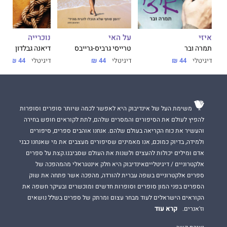
על האי
נוכרייה
איזי
טרייסי גרביס-גרייבס
דיאנה גבלדון
תמרה ובר
דיגיטלי
44 ₪
דיגיטלי
44 ₪
דיגיטלי
44 ₪
משימת העל של אינדיבוק היא לאפשר לכמה שיותר סופרים וסופרות
להפיץ לעולם את הסיפורים והמסרים שלהם, לתת לקוראים חופש בחירה
והעשיר את כוח הקריאה בעולם שלהם. אנחנו אוהבים ספרים, סיפורים
ולמידה, בדיוק כמוכם, אנו מאמינים שסיפורים מעצבים את מי שאנחנו כבני
אדם ומילים יכולות להעצים ולשנות את העולם שסביבנו.קצת על ספרים
אלקטרוניים / דיגיטלייםאינדיבוק היא חלק אינטגראלי מהמהפכה של
ספרים אלקטרוניים בשפה עברית להורדה, מהפכה אשר פתחה את שוק
הספרים בפני המון סופרים וסופרות חדשים ומוכשרים ובעיקר חשפה את
הקוראים הישראלים לעוד מבחר עצום ומרתק של ספרים בשלל נושאים
קרא עוד
וז'אנרים.