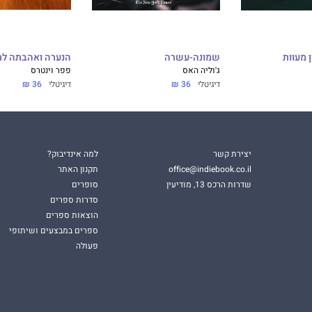
שמונה-עשרה
הנערה ואהבתה לר
ג'וליה האס
פפר וינטרס
דיגיטלי
36 ₪
דיגיטלי
36 ₪
יצירת קשר
למה אינדיבוק?
office@indiebook.co.il
תקנון האתר
שדרות הרכס 13, מודיעין
סופרים
סדרות ספרים
הוצאות ספרים
ספרים במבצעים ושיתופי
פעולה