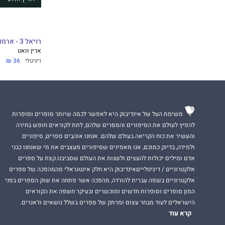
רויאל 3 - ארמון מעוות
ארין וואט
דיגיטלי
36 ₪
משימת העל של אינדיבוק היא לאפשר לכמה שיותר סופרים וסופרות
להפיץ לעולם את הסיפורים והמסרים שלהם, לתת לקוראים חופש בחירה
והעשיר את כוח הקריאה בעולם שלהם. אנחנו אוהבים ספרים, סיפורים
ולמידה, בדיוק כמוכם, אנו מאמינים שסיפורים מעצבים את מי שאנחנו כבני
אדם ומילים יכולות להעצים ולשנות את העולם שסביבנו.קצת על ספרים
אלקטרוניים / דיגיטלייםאינדיבוק היא חלק אינטגראלי מהמהפכה של ספרים
אלקטרוניים בשפה עברית להורדה, מהפכה אשר פתחה את שוק הספרים בפני
המון סופרים וסופרות חדשים ומוכשרים ובעיקר חשפה את הקוראים
הישראלים לעוד מבחר עצום ומרתק של ספרים בשלל נושאים וז'אנרים.
קרא עוד