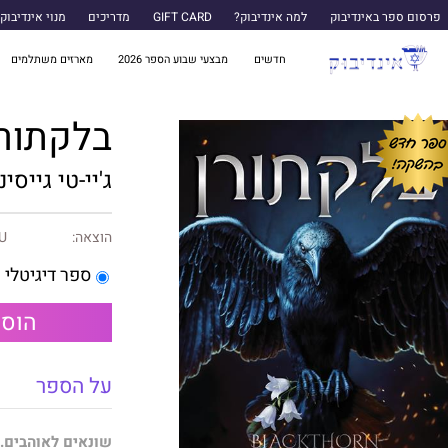
פרסום ספר באינדיבוק
למה אינדיבוק?
GIFT CARD
מדריכים
מנוי אינדיבוק
חדשים
מבצעי שבוע הספר 2026
מארזים משתלמים
בלקתורן
ג'יי-טי גייסינ
הוצאה:
U ספרות שנו
ספר דיגיטלי
הוספ
על הספר
שונאים לאוהבים. 