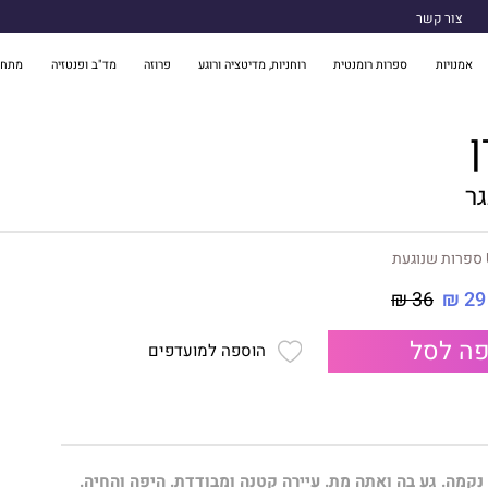
צור קשר
אמנויות
ספרות רומנטית
רוחניות, מדיטציה ורוגע
פרוזה
מד"ב ופנטזיה
מתח 
גר
געת
36 ₪
29 ₪
ה לסל
הוספה למועדפים
נקמה. גע בה ואתה מת. עיירה קטנה ומבודדת. היפה והחיה.