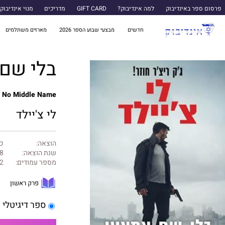
פרסום ספר באינדיבוק
למה אינדיבוק?
GIFT CARD
מדריכים
מנוי אינדיבוק
חדשים
מבצעי שבוע הספר 2026
מארזים משתלמים
בלי שם
No Middle Name
לי צ'יילד
הוצאה:
כנ
שנת הוצאה:
8
מספר עמודים:
2
פרק ראשון
ספר דיגיטלי