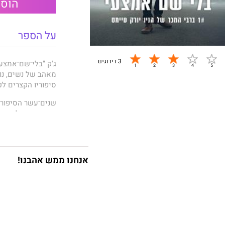
הוספ
על הספר
3 דירוגים
ג'ק "בלי־שם־אמצעי"
מאהב של נשים, נוקֵ
סיפוריו הקצרים לכ
שנים־עשר הסיפורים
ומשפחתו, על הדרך
של הטובים בכוחות 
בלי תיק. בלי יעד.
הסלולות, הבעיות תמ
אנחנו ממש אהבנו!
לי צ'יילד
הוא מסופ
העולם אחד מספריו 
רשימות רבי־המכר ו
לכולם.