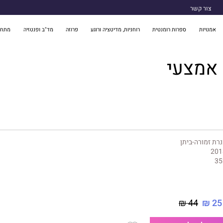
צור קשר
אמנויות
ספרות רומנטית
רוחניות, מדיטציה ורוגע
פרוזה
מד"ב ופנטזיה
מתח 
 אמצעי
רת זמורה-ביתן
201
35
44 ₪
25 ₪