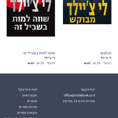
מבוקש
שווה למות בשביל זה
לי צ'יילד
לי צ'יילד
דיגיטלי
25 ₪
37 ₪
דיגיטלי
25 ₪
37 ₪
יצירת קשר
למה אינדיבוק?
office@indiebook.co.il
תקנון האתר
שדרות הרכס 13, מודיעין
סופרים
סדרות ספרים
הוצאות ספרים