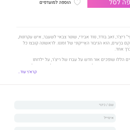
ה לסל
הוספה למועדפים
 ריצ'ר, זאב בודד, נווד אבירי, שוטר צבאי לשעבר, איש עקרונות,
ם ברָעים, הוא הגיבור האַייקוני של זמננו. לראשונה קובצו כל
רך אחד.
 הללו שופכים אור חדש על עברו של ריצ'ר, על ילדותו
 שבה התפתח והפך למי שהוא - נווד נצחי הנלחם את מלחמתם
הרוע.
קרא/י עוד..
 בלי שם אמצעי. לא משנה עד כמה ג'ק ריצ'ר יתרחק מהדרכים
יד יגיעו אליו. אלוהים יעזור להן.
רי המתח המובילים בעולם. בכל עשרים שניות נמכר ברחבי
על הגיבור שלו ג'ק ריצ'ר. ספריו מככבים בקביעות בראש
מתורגמים ליותר מארבעים שפות. זכויות לעיבוד קולנועי נקנו