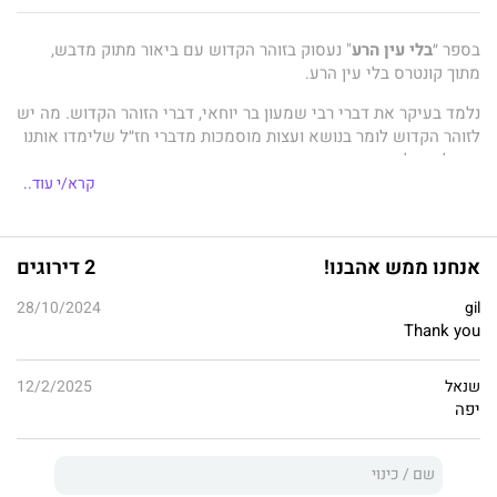
בספר ״
בלי עין הרע
" נעסוק בזוהר הקדוש עם ביאור מתוק מדבש,
מתוך קונטרס בלי עין הרע.
נלמד בעיקר את דברי רבי שמעון בר יוחאי, דברי הזוהר הקדוש. מה יש
לזוהר הקדוש לומר בנושא ועצות מוסמכות מדברי חז״ל שלימדו אותנו
איך להינצל מעין הרע.
קרא/י עוד..
הרבה בני–אדם חרדים מפני עין הרע, לא יודעים ממי להישמר ואיך
להישמר. האם יש בעין הרע משהו, אין בו משהו? ואם יש, איך
מתגוננים?
אנחנו ממש אהבנו!
2 דירוגים
על מי יכול לשלוט עין הרע, ומה זה בכלל עין הרע? מי הוא בעל עין
gil
הרע? איך בן–אדם נהיה בעל עין רעה, האם הוא נולד ככה או שזה בא
28/10/2024
Thank you
בעקבות מעשיו?
אדם קנאי שעושה עין הרע ומזיק לאחרים, האם הוא יוצא מזה נקי?
שנאל
12/2/2025
יפה
אם מברך אותך אדם שהוא בעל עין הרע, האם הברכה שלו היא ברכה
או קללה? בגלל מה מגיע עין הרע, על ידי איזה דיבור ושבח?
האם הנאה שאדם ניהנה מבעלי עין הרע מזיקה? ואיך זה קשור לגלות