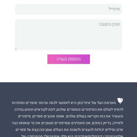
ישראל במצרים?
הסגולה להינצל מעין הרע, זה אדום או תכלת?
למה לא רצוי להסתכל בפני רשע? מה כוחו של כישוף לעומת עין
הרע, מה מזיק יותר?
הרבה בני–אדם טועים בסגולות שונות ומשונות להגנה מפני עין הרע.
מה נכון ומה לא?
הוספת הערה
הספר הוא תמלול שיעור תורה בנושא ״
בלי עין הרע
" מאת הרב הגאון
יצחק כהן
שליט”א, עורך ומגיה ומגיד שיעור ותיק במערכת "מתוק
מדבש"
משימת העל של אינדיבוק היא לאפשר לכמה שיותר סופרים וסופרות
להפיץ לעולם את הסיפורים והמסרים שלהם, לתת לקוראים חופש בחירה
והעשיר את כוח הקריאה בעולם שלהם. אנחנו אוהבים ספרים, סיפורים
ולמידה, בדיוק כמוכם, אנו מאמינים שסיפורים מעצבים את מי שאנחנו כבני
אדם ומילים יכולות להעצים ולשנות את העולם שסביבנו.קצת על ספרים
אלקטרוניים / דיגיטלייםאינדיבוק היא חלק אינטגראלי מהמהפכה של