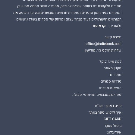
ספרים אלקטרוניים בשפה עברית להורדה, מהפכה אשר פתחה את שוק
הספרים בפני המון סופרים וסופרות חדשים ומוכשרים ובעיקר חשפה את
הקוראים הישראלים לעוד מבחר עצום ומרתק של ספרים בשלל נושאים
קרא עוד
וז'אנרים.
יצירת קשר
office@indiebook.co.il
שדרות הרכס 13, מודיעין
למה אינדיבוק?
תקנון האתר
סופרים
סדרות ספרים
הוצאות ספרים
ספרים במבצעים ושיתופי פעולה
קניה באתר - שו"ת
איך לרכוש ספר באתר
GIFT CARD
ביטול עסקה
אינדיבלוג