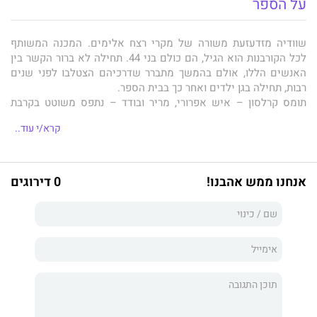
על הספר
שוודיה מזדעזעת משורה של מקרי רצח אלימים. המכנה המשותף
לכל הקורבנות הוא הגיל, הם כולם בני 44. תחילה לא ברור הקשר בין
האנשים הללו, אולם בהמשך מתברר שדרכיהם הצטלבו לפני שנים
רבות, תחילה בגן ילדים ואחר כך בבית הספר.
תומס קרלסון – איש אפרורי, מריר ובודד – נתפס משוטט בקרבת
בתיהם של חלק מהקורבנות. הוא למד עמם בכיתה אחת, והיה נער
קרא/י עוד..
למוד סבל שספג התעללויות מחבריו ללימודים. זיכרונות העבר אינם
מרפים ממנו וטינה ממשיכה לכרסם בו, אך האם הוא מסוגל לצאת
למסע נקמה באלה שהכו אותו, רדו בו, הרסו את חייו?
אנחנו ממש אהבנו!
0 דירוגים
בית הממתקים
הוא רומן מתח פסיכולוגי כתוב ביד אמן, במיטב
המסורת הסקנדינבית.
קארין גרהרדסן
נולדה בשוודיה בשנת 1962. לאחר שרכשה השכלה
במתמטיקה פנתה לעסוק בתחום המחשבים, אולם היא תמיד נמשכה
לכתיבה, ולפיכך חיברה את סדרת ספרי המתח המרבי (על שם תחנת
המשטרה החוקרת את הפשעים) שזכתה
להצלחה מיידית עם