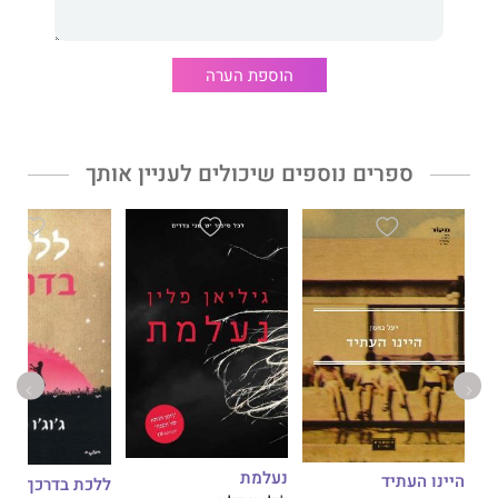
פרסומה בשוודיה ותורגמה ליותר מעשר שפות.
הוספת הערה
בית הממתקים
הוא הספר הפותח את הסדרה. בימים אלה עובדת
גרהרדסן על ספרה הרביעי.
ספרים נוספים שיכולים לעניין אותך
"בכישרון רב מחברת גרהרדסן בין חלקי הפאזל, מבלי להרפות את
עוצמת המתח"
- Kristianstadsbladet
"גרהרדסן היא מחברת ספרי המתח הטובה ביותר כיום"
- Bokhora
נעלמת
היינו העתיד
ללכת בדרכך