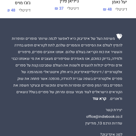
ג'יליאן פלין
יעל נאמן
ג'וג'ו מויס
דיגיטלי
37 ₪
דיגיטלי
48 ₪
דיגיטלי
48 ₪
משימת העל של אינדיבוק היא לאפשר לכמה שיותר סופרים וסופרות
להפיץ לעולם את הסיפורים והמסרים שלהם, לתת לקוראים חופש בחירה
והעשיר את כוח הקריאה בעולם שלהם. אנחנו אוהבים ספרים, סיפורים
ולמידה, בדיוק כמוכם, אנו מאמינים שסיפורים מעצבים את מי שאנחנו כבני
אדם ומילים יכולות להעצים ולשנות את העולם שסביבנו.קצת על ספרים
אלקטרוניים / דיגיטלייםאינדיבוק היא חלק אינטגראלי מהמהפכה של
ספרים אלקטרוניים בשפה עברית להורדה, מהפכה אשר פתחה את שוק
הספרים בפני המון סופרים וסופרות חדשים ומוכשרים ובעיקר חשפה את
הקוראים הישראלים לעוד מבחר עצום ומרתק של ספרים בשלל נושאים
קרא עוד
וז'אנרים.
יצירת קשר
office@indiebook.co.il
שדרות הרכס 13, מודיעין
למה אינדיבוק?