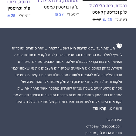
מסומנת, בית הלילה 1
רדופה, בית הלילה
נבגדת, בית הלילה 2
פ"ק וכריסטין קאסט
פ"ק וכריסטין קא
פ"ק וכריסטין קאסט
דיגיטלי
37 ₪
דיגיטלי
25 ₪
37 ₪
דיגיטלי
25 ₪
37 ₪
משימת העל של אינדיבוק היא לאפשר לכמה שיותר סופרים וסופרות
להפיץ לעולם את הסיפורים והמסרים שלהם, לתת לקוראים חופש בחירה
והעשיר את כוח הקריאה בעולם שלהם. אנחנו אוהבים ספרים, סיפורים
ולמידה, בדיוק כמוכם, אנו מאמינים שסיפורים מעצבים את מי שאנחנו כבני
אדם ומילים יכולות להעצים ולשנות את העולם שסביבנו.קצת על ספרים
אלקטרוניים / דיגיטלייםאינדיבוק היא חלק אינטגראלי מהמהפכה של
ספרים אלקטרוניים בשפה עברית להורדה, מהפכה אשר פתחה את שוק
הספרים בפני המון סופרים וסופרות חדשים ומוכשרים ובעיקר חשפה את
הקוראים הישראלים לעוד מבחר עצום ומרתק של ספרים בשלל נושאים
קרא עוד
וז'אנרים.
יצירת קשר
office@indiebook.co.il
שדרות הרכס 13, מודיעין