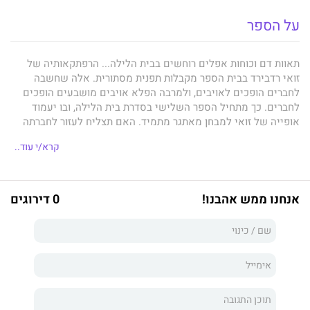
על הספר
תאוות דם וכוחות אפלים רוחשים בבית הלילה... הרפתקאותיה של
זואי רדבירד בבית הספר מקבלות תפנית מסתורית. אלה שחשבה
לחברים הופכים לאויבים, ולמרבה הפלא אויבים מושבעים הופכים
לחברים. כך מתחיל הספר השלישי בסדרת בית הלילה, ובו יעמוד
אופייה של זואי למבחן מאתגר מתמיד. האם תצליח לעזור לחברתה
הטובה סטיבי ריי לשמר את אנושיותה? האם תדע להתמודד עם
קרא/י עוד..
שלושה מחזרים לוהטים, והאם החבורה הקרובה של זואי תחזיק מעמד
אל מול המציאות המשתנה תדיר?
אנחנו ממש אהבנו!
0 דירוגים