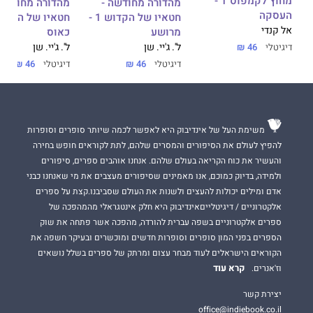
מחוץ לקמפוס 1 -
מהדורה מחודשה -
מהדורה מחודשת 
העסקה
חטאיו של הקדוש 1 -
אל קנדי
מרושע
כאוס
ל'. ג'יי. שן
ל'. ג'יי. שן
דיגיטלי
46 ₪
דיגיטלי
46 ₪
דיגיטלי
46 ₪
משימת העל של אינדיבוק היא לאפשר לכמה שיותר סופרים וסופרות
להפיץ לעולם את הסיפורים והמסרים שלהם, לתת לקוראים חופש בחירה
והעשיר את כוח הקריאה בעולם שלהם. אנחנו אוהבים ספרים, סיפורים
ולמידה, בדיוק כמוכם, אנו מאמינים שסיפורים מעצבים את מי שאנחנו כבני
אדם ומילים יכולות להעצים ולשנות את העולם שסביבנו.קצת על ספרים
אלקטרוניים / דיגיטלייםאינדיבוק היא חלק אינטגראלי מהמהפכה של
ספרים אלקטרוניים בשפה עברית להורדה, מהפכה אשר פתחה את שוק
הספרים בפני המון סופרים וסופרות חדשים ומוכשרים ובעיקר חשפה את
הקוראים הישראלים לעוד מבחר עצום ומרתק של ספרים בשלל נושאים
קרא עוד
וז'אנרים.
יצירת קשר
office@indiebook.co.il