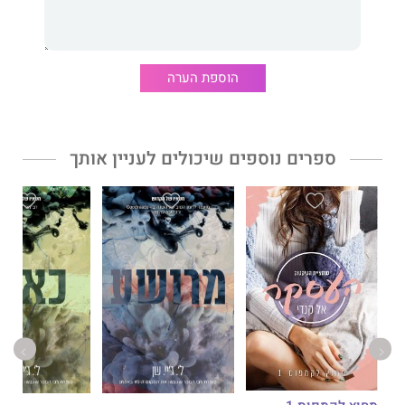
היא מרגישה מנותקת רגשית מהעבודה שלה ומאוד לא מאושרת. וכדי
למצוא את דרכה בחזרה למשהו אמיתי היא חוזרת למקום האחרון שבו
הייתה מאושרת באמת, חוות לאבלייט והעיירה הקטנה אינגלוויילד.
הוספת הערה
אין לזה שום קשר לחקלאי הלוהט שאיתו בילתה שני לילות
מדהימים.
בכלל לא.
ספרים נוספים שיכולים לעניין אותך
׳בין העשבים השוטים׳
הוא רומן מתוק ולוהט על הזדמנות שנייה
ועל מציאת אושר.