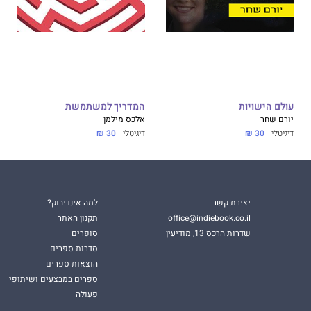
עולם הישויות
המדריך למשתמשת
יורם שחר
אלכס מילמן
דיגיטלי
30 ₪
דיגיטלי
30 ₪
יצירת קשר
למה אינדיבוק?
office@indiebook.co.il
תקנון האתר
שדרות הרכס 13, מודיעין
סופרים
סדרות ספרים
הוצאות ספרים
ספרים במבצעים ושיתופי
פעולה