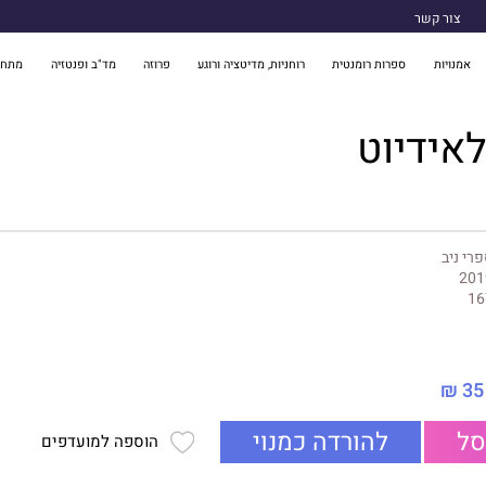
צור קשר
אמנויות
ספרות רומנטית
רוחניות, מדיטציה ורוגע
פרוזה
מד"ב ופנטזיה
מתח 
לאידיוט
רי ניב
201
16
35 ₪
סל
להורדה כמנוי
הוספה למועדפים