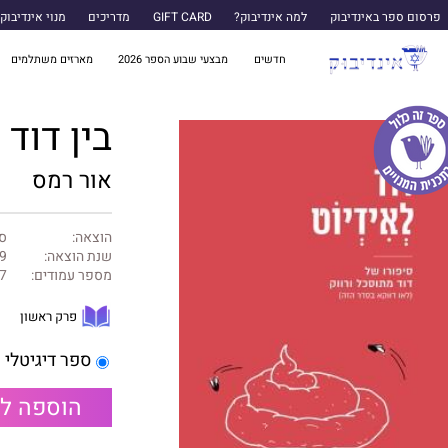
פרסום ספר באינדיבוק
למה אינדיבוק?
GIFT CARD
מדריכים
מנוי אינדיבוק
חדשים
מבצעי שבוע הספר 2026
מארזים משתלמים
בין דוד 
אור רמס
הוצאה:
ספ
שנת הוצאה:
9
מספר עמודים:
7
פרק ראשון
ספר דיגיטלי
הוספה ל