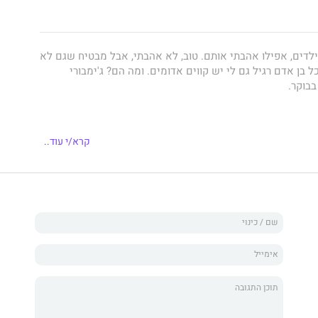
לדים, אפילו אהבתי אותם. טוב, לא אהבתי, אבל מבטיח שגם לא
ל בן אדם רגיל גם לי יש קווים אדומים. ומה הם? ג'ימבורי
בבוקר.
יתי ילד כבן ארבע מביט בי עם חיוך מתריס מאוזן לאוזן.
קרא/י עוד..
ת אחדות ושוב אותו ילד דרך עליי, הפעם הבנתי שהיה זה בזדון,
ג'ימבורי ביום שבת זה הגיהינום, אין ספק שהילד הזה הוא
 הזה הוא השטן, אני הולך להיות מלאך המוות.
(מתוך הספר)
:
ים בפרט די מעצבנים, ו
בין דוד לאידיוט
אומר זאת בפה מלא,
בלי לחסוך ביקורת על אף אחד. אז כבו את הנרות והחזירו את
 לא תמצאו פה רגע אחד של קיטשיות דביקה. להפך, הספר נוצר
ס של רווק שהוא גם דוד לחמישה.