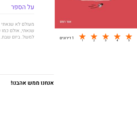
על הספר
מעולם לא שנאתי י
שנאתי, אולם כמו כ
למשל. ביום שבת. 
1 דירוגים
הרמתי את ראשי ורא
התעלמתי. חלפו דקו
וחשבתי לעצמי שאם 
השטן, אבל אם הילד
אנחנו ממש אהבנו!
בואו נגיד את האמת
ילדים בכלל ואחיינ
בציניות, בהומור ומ
הממחטות לכיס, כי
בעקבות תסכול וכע