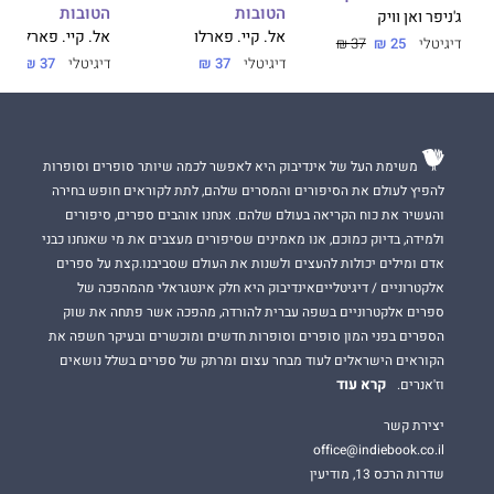
הטובות
הטובות
ג'ניפר ואן וויק
על הכוונות הטובות ביותר...
אל. קיי. פארלו
אל. קיי. פארלו
דיגיטלי
25 ₪
37 ₪
הכוונות הטובות הוא הספר השני בסדרת ''ביי רידג'".
דיגיטלי
37 ₪
דיגיטלי
37 ₪
כל ספר מתאר זוג אחר וניתן לקרוא אותו בנפרד.
משימת העל של אינדיבוק היא לאפשר לכמה שיותר סופרים וסופרות
להפיץ לעולם את הסיפורים והמסרים שלהם, לתת לקוראים חופש בחירה
והעשיר את כוח הקריאה בעולם שלהם. אנחנו אוהבים ספרים, סיפורים
ולמידה, בדיוק כמוכם, אנו מאמינים שסיפורים מעצבים את מי שאנחנו כבני
אדם ומילים יכולות להעצים ולשנות את העולם שסביבנו.קצת על ספרים
אלקטרוניים / דיגיטלייםאינדיבוק היא חלק אינטגראלי מהמהפכה של
ספרים אלקטרוניים בשפה עברית להורדה, מהפכה אשר פתחה את שוק
הספרים בפני המון סופרים וסופרות חדשים ומוכשרים ובעיקר חשפה את
הקוראים הישראלים לעוד מבחר עצום ומרתק של ספרים בשלל נושאים
קרא עוד
וז'אנרים.
יצירת קשר
office@indiebook.co.il
שדרות הרכס 13, מודיעין