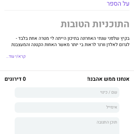
על הספר
התוכניות הטובות
בקיץ שלפני שנתי האחרונה בתיכון הייתה לי מטרה אחת בלבד -
לגרום לאלדן וורנר לראות בי יותר מאשר האחות הקטנה והמעצבנת
של החבר הכי טוב שלו.
קרא/י עוד..
לבסוף, משאלתי התגשמה והוא הבחין בי. ממש הבחין בי. רק חבל
שהוא לא זכר כלום מאותו הלילה, מה שהשאיר אותי שבורת לב, וכפי
שגיליתי מאוחר יותר... בהיריון.
אנחנו ממש אהבנו!
0 דירוגים
בארבע השנים האחרונות אני בשליטה מלאה, ודואגת שהבת שלי
תהיה במקום הראשון. למעשה, הכול הולך כשורה - עד שאלדן חוזר
לחיי בסערה, בתור הבוס החדש שלי.
לא צפיתי את ההופעה המחודשת שלו. תוסיפו למשוואה את הילדה
בת השלוש החטטנית שלי ואת אחי המגונן יתר על המידה, ואני
שוקעת בצרות צרורות.