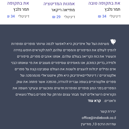
את בתקופה טובה
את בתקופה טוב
אמנות המדיטציה
תמר גלבץ
תמר גלבץ
מתייאה ריקאר
דיגיטלי
34 ₪
דיגיטלי
34 ₪
דיגיטלי
29 ₪
משימת העל של אינדיבוק היא לאפשר לכמה שיותר סופרים וסופרות
להפיץ לעולם את הסיפורים והמסרים שלהם, לתת לקוראים חופש בחירה
והעשיר את כוח הקריאה בעולם שלהם. אנחנו אוהבים ספרים, סיפורים
ולמידה, בדיוק כמוכם, אנו מאמינים שסיפורים מעצבים את מי שאנחנו כבני
אדם ומילים יכולות להעצים ולשנות את העולם שסביבנו.קצת על ספרים
אלקטרוניים / דיגיטלייםאינדיבוק היא חלק אינטגראלי מהמהפכה של
ספרים אלקטרוניים בשפה עברית להורדה, מהפכה אשר פתחה את שוק
הספרים בפני המון סופרים וסופרות חדשים ומוכשרים ובעיקר חשפה את
הקוראים הישראלים לעוד מבחר עצום ומרתק של ספרים בשלל נושאים
קרא עוד
וז'אנרים.
יצירת קשר
office@indiebook.co.il
שדרות הרכס 13, מודיעין