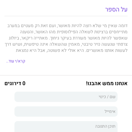
על הספר
דומה שאין מי שלא רוצה להיות מאושר, ועם זאת רק מעטים במערב
מתייחסים ברצינות לשאלה הפילוסופית מהו האושר, והטענה
שאפשר להיות מאושר מעוררת בעיקר גיחוך. מאתייה ריקאר, ביולוג
צרפתי שנעשה נזיר טיבטי, מאמין שהשאלה אינה טיפשית, ושיש דרך
לעשות אותנו מאושרים. היא אולי לא פשוטה, אבל היא נמצאת
בהישג ידו של כל אחד, שכן האושר אינו תלוי בעושר, בריאות או
קרא/י עוד..
הצלחה מקצועית. אי-אפשר לרדוף אחריו, כי הוא לא נמצא מחוץ לנו,
אבל אפשר לגלות אותו. בתוכנו. ויש אמצעים לגלות אותו.
מאתייה
ריקאר
- המשלב בקיאות בכתבים הבודהיסטיים, היכרות אישית עם
כמה מגדולי הרוח של ימינו, ובהם הדלאי לאמה, ידיעה מעמיקה
אנחנו ממש אהבנו!
0 דירוגים
במחקרים הנוירולוגיים והפסיכולוגיים החדישים ביותר, וניסיון אישי
עשיר ומגוון, הן בעבודה למען הזולת והן בטכניקות המדיטציה השונות -
מוליך אותנו בשפה פשוטה וקולחת, שופעת עובדות מרתקות, טיעונים
משכנעים, דימויים ומשלים, להבנה גדולה יותר של עצמנו, ושל
יכולתנו לעזור לעצמנו ולזולתנו להשיג שלווה נפשית, סיפוק בחיינו,
ושמחה אמיתית. להיות מאושרים.