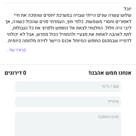
יובל
שלוש־עשרה שנים הייתי שבויה במערכת יחסים שהפכה את חיי
לאפורים וחסרי משמעות. כלפי חוץ, העמדתי פנים שהכול כשורה, אך
ליבי היה חלול. החלטתי לצאת אל החופש ולפרוץ את כל הגבולות,
לתת לאהבה לאחות את פצעיי ולהתחיל הכול מחדש, אבל לא יכולתי
לדמיין שבמקום החופש המיוחל אכנס היישר לזירת מלחמה קיומית.
קרא/י עוד..
מאור
ברחתי מהעבר אל העיר הגדולה בתקווה להסיח את הדעת, אבל לפתע,
מצאתי את עצמי בודד בין ארבעה קירות עם ראש עמוס במחשבות
אנחנו ממש אהבנו!
0 דירוגים
בתחילת לימודי תואר ראשון. לא יכולתי לדמיין ולו לרגע
שבאודיטוריום האוניברסיטה אתקל בה. באישה שתהפוך את החיים
שלי בשנייה אחת.
בזירה אחת מאת הסופרת אלכסה פיי הוא הספר השני בסדרת
הזירות.
רומן טאבו ישראלי עכשווי העוסק באהבה פורצת גבולות ושוברת
מוסכמות בין אישה בוגרת וגבר צעיר ומתאר התמודדות עם דילמות
חיים מורכבות, יציאה ממערכת יחסים אלימה וריפוי בזכות האהבה.
כל ספר מתאר זוג אחר וניתן לקרוא אותו בנפרד.