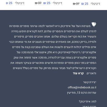
דיגיטלי
25 ₪
37 ₪
דיגיטלי
25 ₪
37 ₪
דיגיטלי
25 ₪
37 ₪
משימת העל של אינדיבוק היא לאפשר לכמה שיותר סופרים וסופרות
להפיץ לעולם את הסיפורים והמסרים שלהם, לתת לקוראים חופש בחירה
והעשיר את כוח הקריאה בעולם שלהם. אנחנו אוהבים ספרים, סיפורים
ולמידה, בדיוק כמוכם, אנו מאמינים שסיפורים מעצבים את מי שאנחנו כבני
אדם ומילים יכולות להעצים ולשנות את העולם שסביבנו.קצת על ספרים
אלקטרוניים / דיגיטלייםאינדיבוק היא חלק אינטגראלי מהמהפכה של
ספרים אלקטרוניים בשפה עברית להורדה, מהפכה אשר פתחה את שוק
הספרים בפני המון סופרים וסופרות חדשים ומוכשרים ובעיקר חשפה את
הקוראים הישראלים לעוד מבחר עצום ומרתק של ספרים בשלל נושאים
קרא עוד
וז'אנרים.
יצירת קשר
office@indiebook.co.il
שדרות הרכס 13, מודיעין
למה אינדיבוק?
תקנון האתר