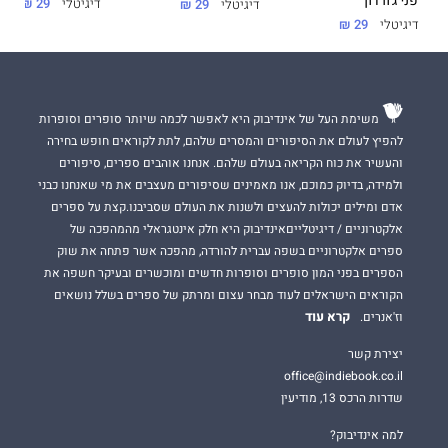
פני ג'ורדון
דיגיטלי
29 ₪
דיגיטלי
29 ₪
דיגיטלי
29 ₪
משימת העל של אינדיבוק היא לאפשר לכמה שיותר סופרים וסופרות
להפיץ לעולם את הסיפורים והמסרים שלהם, לתת לקוראים חופש בחירה
והעשיר את כוח הקריאה בעולם שלהם. אנחנו אוהבים ספרים, סיפורים
ולמידה, בדיוק כמוכם, אנו מאמינים שסיפורים מעצבים את מי שאנחנו כבני
אדם ומילים יכולות להעצים ולשנות את העולם שסביבנו.קצת על ספרים
אלקטרוניים / דיגיטלייםאינדיבוק היא חלק אינטגראלי מהמהפכה של
ספרים אלקטרוניים בשפה עברית להורדה, מהפכה אשר פתחה את שוק
הספרים בפני המון סופרים וסופרות חדשים ומוכשרים ובעיקר חשפה את
הקוראים הישראלים לעוד מבחר עצום ומרתק של ספרים בשלל נושאים
קרא עוד
וז'אנרים.
יצירת קשר
office@indiebook.co.il
שדרות הרכס 13, מודיעין
למה אינדיבוק?