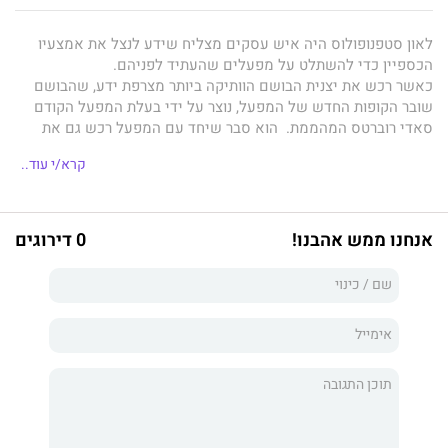
לאון סטפנופולוס היה איש עסקים מצליח שידע לנצל את אמצעיו
הכספיין כדי להשתלט על מפעלים שהעתיד לפניהם.
כאשר רכש את יצנית הבושם הוותיקה ביותר מצרפת ידע, שהבושם
שובר הקופות החדש של המפעל, נוצר על ידי בעלת המפעל הקודם
סאדי רוברטס המהממת. הוא סבר שיחד עם המפעל רכש גם את
מעצבת הבושם. האם יצילח במשימתו?
קרא/י עוד..
אנחנו ממש אהבנו!
0 דירוגים