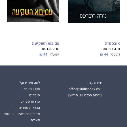
מרק עוף לנשמה
. למידע נוסף וקלטות חינם, בקר ב-
.
ww
אובססיה
עם בוא השקיעה
נורה רוברטס
נורה רוברטס
דיגיטלי
44 ₪
דיגיטלי
44 ₪
יצירת קשר
למה אינדיבוק?
office@indiebook.co.il
תקנון האתר
שדרות הרכס 13, מודיעין
סופרים
סדרות ספרים
הוצאות ספרים
ספרים במבצעים ושיתופי
פעולה