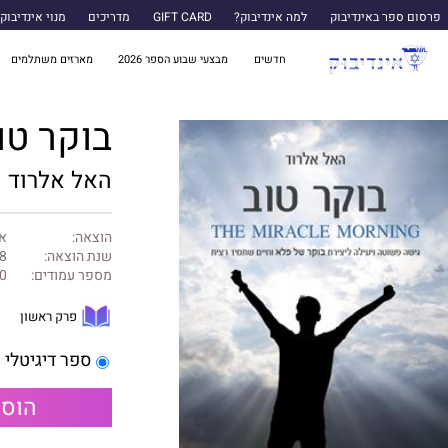
פרסום ספר באינדיבוק
למה אינדיבוק?
GIFT CARD
מדריכים
מנוי אינדיבוק
חדשים
מבצעי שבוע הספר 2026
מארזים משתלמים
בוקר טו
האל אלרוד
הוצאה:
או
שנת הוצאה:
8
מספר עמודים:
0
פרק ראשון
ספר דיגיטלי
הוספ