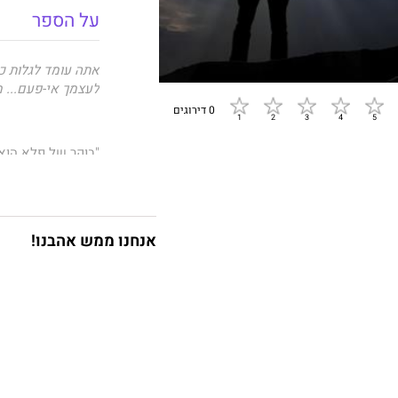
על הספר
אתה עומד לגלות כ
לעצמך אי-פעם... 
0 דירוגים
"בוקר של פלא הוא
תחום של חייך, או 
ממליץ לך בחום לקר
רודי רוטיגר, שח
נוטרדאם,
ששימש 
אנחנו ממש אהבנו!
תאר לעצמך שהיית 
כל התחומים – השת
יותר? בריא יותר? מ
כסף? קשרים אישיי
מה אם אומר לך שי
שתבחר – או כל ה