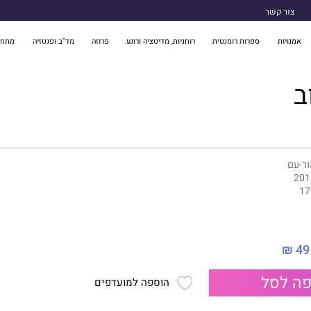
צור קשר
אמנויות
ספרות רומנטית
רוחניות, מדיטציה ורוגע
פרוזה
מד"ב ופנטזיה
מתח 
ב
ר-עם
201
17
49 ₪
ה לסל
הוספה למועדפים