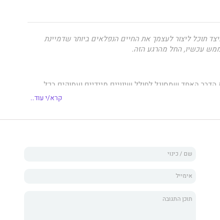
יצד תוכל ליצור לעצמך את החיים הנפלאים ביותר שדמיינת
ממש עכשיו, החל מהרגע הזה.
 הדבר האחד שמסוגל לחולל שינויים מיידיים ועמוקים בכל
בכל חייך כמכלול. אם אתה רוצה שחייך ישתפרו עכשיו, אני
קרא/י עוד..
וא את הספר הזה עכשיו, מיד."
קנה המפורסם של קבוצת הפוטבול של אוניברסיטת
מקור השראה לסרט המצליח "רודי"
יכול באורח פלא להתעורר מחר ולגלות שתחום חשוב בחייך – או
נה מן הקצה אל הקצה. מה היית מבקש לעצמך? להיות מאושר
צליח יותר? בכושר גופני טוב יותר? יותר אנרגיה? פחות לחץ? יותר
ם ומקצועיים טובים יותר? איזו מהבעיות שלך הייתה נפתרת?
ש סוד לא-כל-כך-מובן-מאליו שיש בו הכוח לשנות כל תחום
תחומים – בחייך, מהר מכפי שחשבת שאפשר? מה אם אומר לך