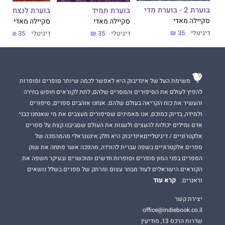
בוערת 2 - בוערת מדי
בוערת לנצח
בוערת תמיד
סקיילה מאדי
סקיילה מאדי
סקיילה מאדי
דיגיטלי
35 ₪
דיגיטלי
35 ₪
דיגיטלי
35 ₪
משימת העל של אינדיבוק היא לאפשר לכמה שיותר סופרים וסופרות
להפיץ לעולם את הסיפורים והמסרים שלהם, לתת לקוראים חופש בחירה
והעשיר את כוח הקריאה בעולם שלהם. אנחנו אוהבים ספרים, סיפורים
ולמידה, בדיוק כמוכם, אנו מאמינים שסיפורים מעצבים את מי שאנחנו כבני
אדם ומילים יכולות להעצים ולשנות את העולם שסביבנו.קצת על ספרים
אלקטרוניים / דיגיטלייםאינדיבוק היא חלק אינטגראלי מהמהפכה של
ספרים אלקטרוניים בשפה עברית להורדה, מהפכה אשר פתחה את שוק
הספרים בפני המון סופרים וסופרות חדשים ומוכשרים ובעיקר חשפה את
הקוראים הישראלים לעוד מבחר עצום ומרתק של ספרים בשלל נושאים
קרא עוד
וז'אנרים.
יצירת קשר
office@indiebook.co.il
שדרות הרכס 13, מודיעין