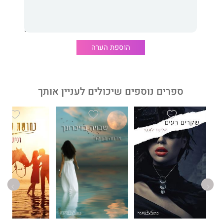
המחיר אותו עליהם לשלם.
כמה חזקה האהבה של כל זוג, והאם היא שווה את המחיר?
הוספת הערה
מרב בן-שושן
מוכיחה, בספרה השני, שאין מפגשים מקריים. כל אדם
מופיע בחיינו ברגע הנכון עבורנו, מתוך כוונה לעזור לנו להכיר את
ספרים נוספים שיכולים לעניין אותך
עצמנו טוב יותר. מרב מצליחה לשרטט דרך המילים את השינוי
המתחולל בגיבורים ומוכיחה, שמספיק אדם אחד שיאמין בנו כדי
שנאמין בעצמנו.