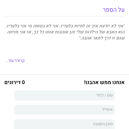
על הספר
"אני לא יודעת איך זה לחיות בלעדיו. אני לא בטוחה מי אני בלעדיו.
הוא האבא של הילדות שלי והן אוהבות אותו כל כך, אז אני מניחה
שגם זו דרך לתאר אהבה."
קרא/י עוד..
שרית נשואה לאיציק מזה מספר שנים וחווה עימו מערכת יחסים לא
שגרתית, שלעיתים מסתמנת כמועתקת מחיים אחרים. מהו המחיר
ששרית מוכנה לשלם כדי להמשיך ולחיות בזוגיות בה היא נמצאת?
אנחנו ממש אהבנו!
0 דירוגים
מה יגרום לה לעזוב את חייה הנוכחיים?
ניצן, סטודנטית רווקה, מתגוררת באותו בניין בו שרית ואיציק גרים.
היא מכירה את השכן הכריזמטי, אסף גביש שלומד שנה מעליה. אסף
וניצן מפתחים מערכת יחסים ובדרך נקלעים לחייהם של איציק
ושרית. בתזמון גורלי ומתוך דאגה ואהבה אמיתית הם מקבלים את
הזכות להשפיע איש על חייו של האחר, אך נאלצים להתמודד עם