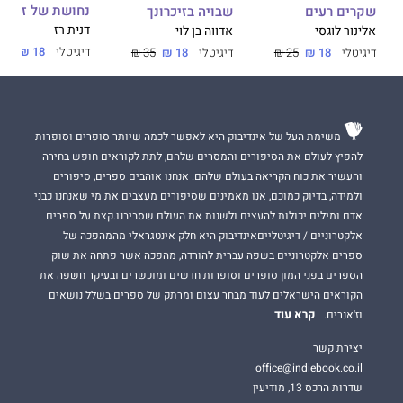
נחושת של זהב
שבויה בזיכרונך
שקרים רעים
דנית רז
אדווה בן לוי
אלינור לוגסי
דיגיטלי
18 ₪
29 ₪
דיגיטלי
18 ₪
35 ₪
דיגיטלי
18 ₪
25 ₪
משימת העל של אינדיבוק היא לאפשר לכמה שיותר סופרים וסופרות
להפיץ לעולם את הסיפורים והמסרים שלהם, לתת לקוראים חופש בחירה
והעשיר את כוח הקריאה בעולם שלהם. אנחנו אוהבים ספרים, סיפורים
ולמידה, בדיוק כמוכם, אנו מאמינים שסיפורים מעצבים את מי שאנחנו כבני
אדם ומילים יכולות להעצים ולשנות את העולם שסביבנו.קצת על ספרים
אלקטרוניים / דיגיטלייםאינדיבוק היא חלק אינטגראלי מהמהפכה של
ספרים אלקטרוניים בשפה עברית להורדה, מהפכה אשר פתחה את שוק
הספרים בפני המון סופרים וסופרות חדשים ומוכשרים ובעיקר חשפה את
הקוראים הישראלים לעוד מבחר עצום ומרתק של ספרים בשלל נושאים
קרא עוד
וז'אנרים.
יצירת קשר
office@indiebook.co.il
שדרות הרכס 13, מודיעין