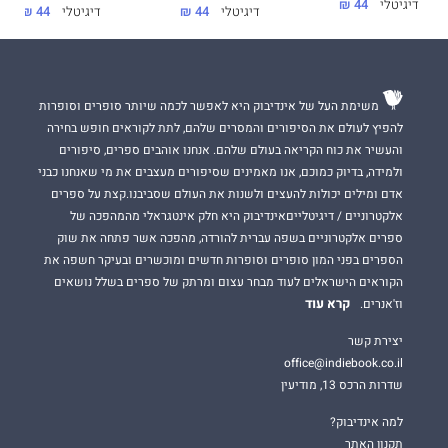
דיגיטלי
44 ₪
דיגיטלי
44 ₪
דיגיטלי
44 ₪
משימת העל של אינדיבוק היא לאפשר לכמה שיותר סופרים וסופרות
להפיץ לעולם את הסיפורים והמסרים שלהם, לתת לקוראים חופש בחירה
והעשיר את כוח הקריאה בעולם שלהם. אנחנו אוהבים ספרים, סיפורים
ולמידה, בדיוק כמוכם, אנו מאמינים שסיפורים מעצבים את מי שאנחנו כבני
אדם ומילים יכולות להעצים ולשנות את העולם שסביבנו.קצת על ספרים
אלקטרוניים / דיגיטלייםאינדיבוק היא חלק אינטגראלי מהמהפכה של
ספרים אלקטרוניים בשפה עברית להורדה, מהפכה אשר פתחה את שוק
הספרים בפני המון סופרים וסופרות חדשים ומוכשרים ובעיקר חשפה את
הקוראים הישראלים לעוד מבחר עצום ומרתק של ספרים בשלל נושאים
קרא עוד
וז'אנרים.
יצירת קשר
office@indiebook.co.il
שדרות הרכס 13, מודיעין
למה אינדיבוק?
תקנון האתר