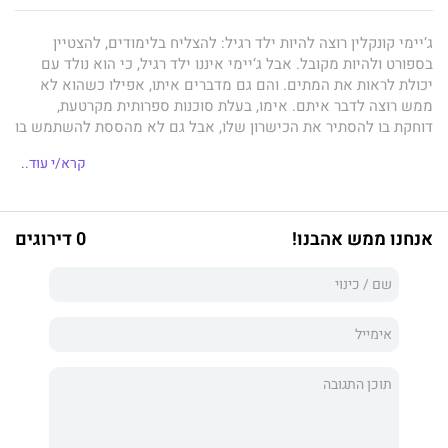
ג‘יימי קונקלין רוצה להיות ילד רגיל: להצליח בלימודים, להצטיין
בספורט ולהיות מקובל. אבל ג‘יימי איננו ילד רגיל, כי הוא נולד עם
יכולת לראות את המתים. והם גם מדברים איתו, אפילו כשהוא לא
ממש רוצה לדבר איתם. אימו, בעלת סוכנות ספרותית מקרטעת,
דוחקת בו להסתיר את הכישרון שלו, אבל גם לא מהססת להשתמש בו
למטרותיה כשאין לה ברירה. כאשר שוטרת במשטרת ניו יורק, הקרובה
קרא/י עוד..
לג‘יימי ולמשפחתו, מאלצת אותו להצטרף למרדף אחר רוצח שמאיים
לפגוע בחפים מפשע גם לאחר מותו, הוא מוצא את עצמו מסובך עד
מעל הראש בחקירה שתוצאותיה ימשיכו ללוות אותו עוד זמן רב. כי
מתברר שהמחיר של השימוש בכישרונו גבוה הרבה יותר מכפי שהיה
אנחנו ממש אהבנו!
0 דירוגים
מסוגל לדמיין.
במסע ההתבגרות יוצא הדופן שלו, ג‘יימי נתקל ברוע אבל גם בנדיבות,
בחברוּת ובחוכמה. הוא מגלה - לפעמים בעל כורחו - אמיתות כואבות
ויפות על אנשים חיים ומתים, גם על אלה הקרובים אליו ביותר.
בהמשך
הוא אחד מספריו היפים ביותר של
סטיבן קינג
. זהו סיפור
מותח, סוחף ונוגע ללב על אובדן התמימות ועל הגבולות המטושטשים
בין טוב לרע, שבמרכזו גיבור שובה לב. הוא כתוב בסגנון הייחודי
והאהוב של קינג, ומתאר ברגישות, בעומק ובהומור את תעצומות הנפש