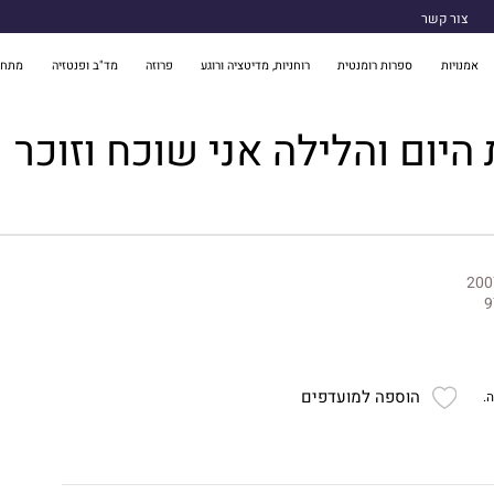
צור קשר
אמנויות
ספרות רומנטית
רוחניות, מדיטציה ורוגע
פרוזה
מד"ב ופנטזיה
מתח 
היום והלילה אני שוכח וזוכר
200
9
הוספה למועדפים
.