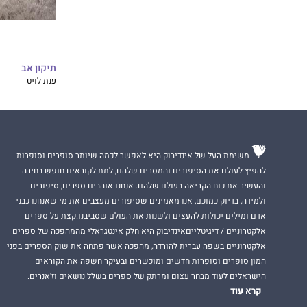
תיקון אב
ענת לויט
משימת העל של אינדיבוק היא לאפשר לכמה שיותר סופרים וסופרות
להפיץ לעולם את הסיפורים והמסרים שלהם, לתת לקוראים חופש בחירה
והעשיר את כוח הקריאה בעולם שלהם. אנחנו אוהבים ספרים, סיפורים
ולמידה, בדיוק כמוכם, אנו מאמינים שסיפורים מעצבים את מי שאנחנו כבני
אדם ומילים יכולות להעצים ולשנות את העולם שסביבנו.קצת על ספרים
אלקטרוניים / דיגיטלייםאינדיבוק היא חלק אינטגראלי מהמהפכה של ספרים
אלקטרוניים בשפה עברית להורדה, מהפכה אשר פתחה את שוק הספרים בפני
המון סופרים וסופרות חדשים ומוכשרים ובעיקר חשפה את הקוראים
הישראלים לעוד מבחר עצום ומרתק של ספרים בשלל נושאים וז'אנרים.
קרא עוד