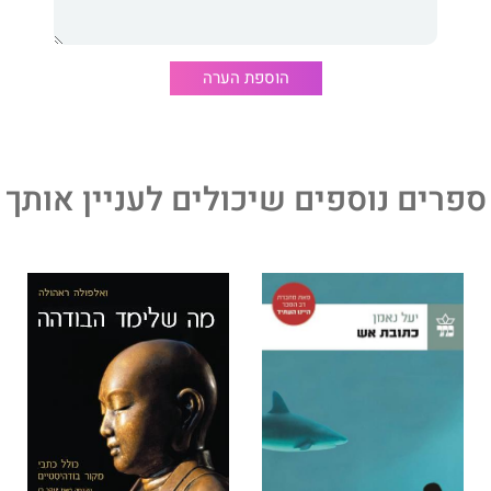
הוספת הערה
‬העלייה‭ ‬השנייה‭ ‬אהרן‭ ‬שידלובסקי 'עקשנות וכוכבים', הסופר דוד מלץ 'עף בכנפיים
וד זהבי 'כמו קול של הלב', על היוצרת נעמי שמר 'על הדבש ועל
ספרים נוספים שיכולים לעניין אותך