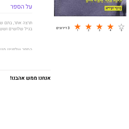
על הספר
3 דירוגים
‬בגיל‭ ‬שלושים‭ ‬ושש‭ ‬בנסיבות‭ ‬שאינן‭ ‬ברורות‭ ‬עד‭ ‬היום. ‬
‬וכיצד‭ ‬השתקפה‭ ‬בשיריה? ‬ועוד ‬ועוד‭.‬
אנחנו ממש אהבנו!
‬שברירית, ‬עוצמתית.