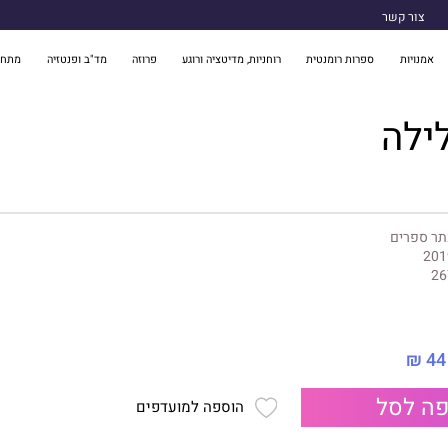
צור קשר
אמנויות
ספרות רומנטית
רוחניות, מדיטציה ורוגע
פרוזה
מד"ב ופנטזיה
מתח 
ילה
תר ספרים
201
26
44 ₪
ה לסל
הוספה למועדפים