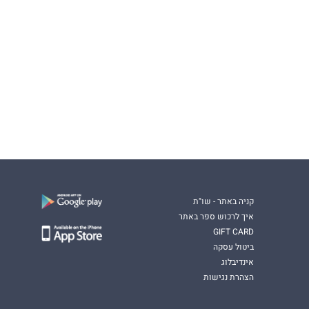
קניה באתר - שו"ת
איך לרכוש ספר באתר
GIFT CARD
ביטול עסקה
אינדיבלוג
הצהרת נגישות