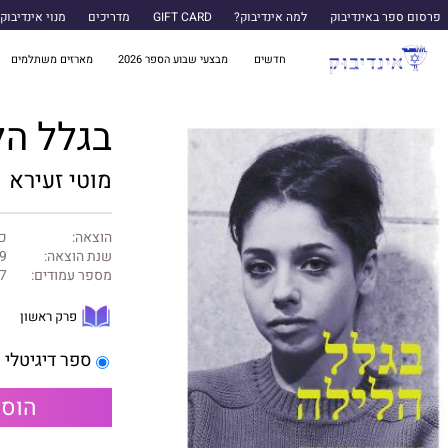
פרסום ספר באינדיבוק
למה אינדיבוק?
GIFT CARD
מדריכים
מנוי אינדיבוק
חדשים
מבצעי שבוע הספר 2026
מארזים משתלמים
בגלל הל
מוטי זעירא
הוצאה:
כ
שנת הוצאה:
9
מספר עמודים:
7
פרק ראשון
ספר דיגיטלי
הוספ