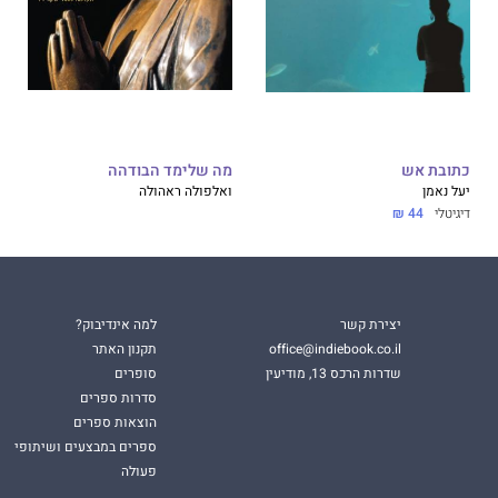
כתובת אש
מה שלימד הבודהה
יעל נאמן
ואלפולה ראהולה
דיגיטלי
44 ₪
יצירת קשר
למה אינדיבוק?
office@indiebook.co.il
תקנון האתר
שדרות הרכס 13, מודיעין
סופרים
סדרות ספרים
הוצאות ספרים
ספרים במבצעים ושיתופי
פעולה