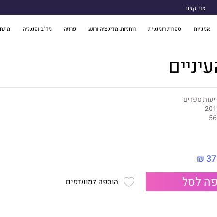
צור קשר
אמנויות
ספרות רומנטית
רוחניות, מדיטציה ורוגע
פרוזה
מד"ב ופנטזיה
מתח 
עיניים
יעות ספרים
201
56
37 ₪
ה לסל
הוספה למועדפים