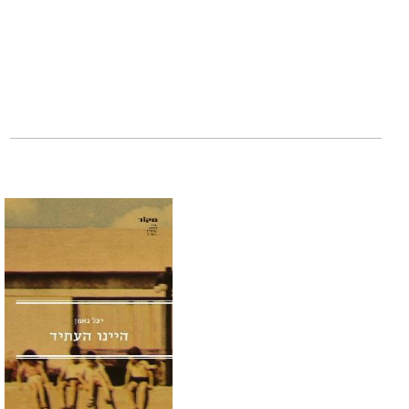
ההתשה, מלחמת יום
ה"לביא", ופיקד על
למנהלים בכירים באו