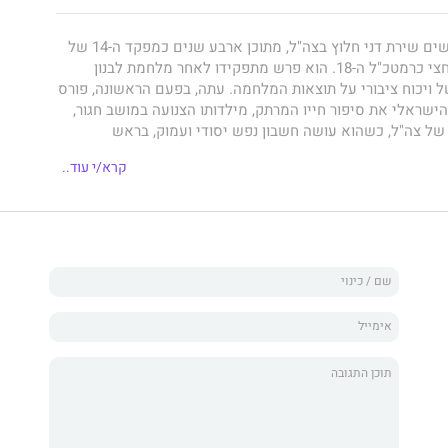
שנים ושלושה חודשים שירת דני חלוץ בצה"ל, מתוכן ארבע שנים כמפקד ה-14 של
חיל האוויר, ושנה וחצי כרמטכ"ל ה-18. הוא פרש מתפקידו לאחר מלחמת לבנון
ל ויכוח ציבורי על תוצאות המלחמה. עתה, בפעם הראשונה, פורס
הישראלי את סיפור חייו המרתק, מילדותו הצנועה במושב חגור,
של צה"ל, כשהוא עושה חשבון נפש יסודי ועמוק, בראש
 אך גם עם קצינים בכירים ועם אישים פוליטיים. חלוץ נמנה עם
קרא/י עוד..
 טייסי הקרב, החייבים להתמודד עם טייסי האויב ומערכות
ה היה טייס "פנטום" צעיר, שראה מול עיניו את מפקדו הנערץ,
ע מטיל מצרי. במלחמת יום הכיפורים שירת בטייסת ''האחת",
 מכל טייסת אחרת בחיל האוויר, ועבר איתה את כל הדרך, מהלם
ון שהושג במחיר כה כבד. בשנים הבאות טיפס חלוץ במדרגות
ויר – מפקד טייסת, מפקד כנף, ראש להק אוויר – עד שהגיע
לפיקוד על החיל. בזכות יכולותיו הפיקודיות והארגוניות מונה ביוני 2005 לרמטכ"ל,
תולדות צה"ל. כרמטכ"ל ניצח חלוץ על מבצע ההתנתקות מעזה,
פר. "ליבי כאב על המפונים, אך היה זה מבחן שמדינה
עבור," כותב האיש שבעבר היה מחסידי ארץ ישראל השלמה, אך
 במרוצת השנים. בגובה העיניים הוא ספרו של לוחם, מפקד
ו ביקורת נוקבת על תחלואי צה"ל והחברה הישראלית כולה, אך
יכולתה של ישראל לעמוד באתגרי העתיד. זהו ספר מרגש,
בו מכל שורה, ספר חובה לכל מי שביטחונה הצבאי וחוסנה הלאומי