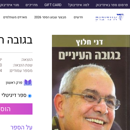
פרסום ספר באינדיבוק
למה אינדיבוק?
GIFT CARD
מדריכים
מנוי אינדיבוק
חדשים
מבצעי שבוע הספר 2026
מארזים משתלמים
בגובה ה
הוצאה:
יד
שנת הוצאה:
0
מספר עמודים:
4
פרק ראשון
ספר דיגיטלי
הוספ
על הספר