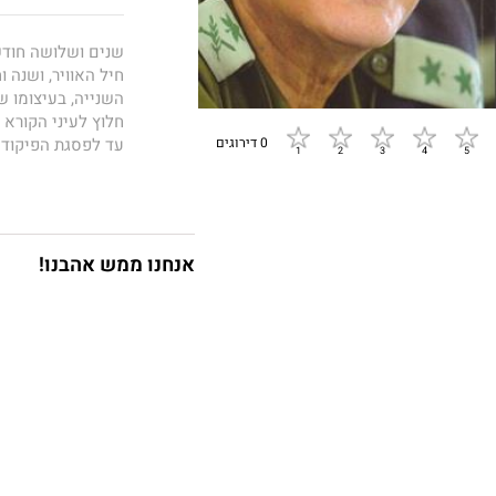
השנייה, בעיצומו ש
חלוץ לעיני הקורא 
0 דירוגים
עד לפסגת הפיקוד 
ובראשונה עם עצמו,
הקבוצה הנבחרת של
הנ"מ. במלחמת ההתש
שמואל חץ ז"ל, נפג
שספגה יותר פגיעות
אנחנו ממש אהבנו!
ההפתעה ועד לניצח
הפיקוד של חיל האו
"ה"כחול" הראשון ב
המתואר בהרחבה בס
דמוקרטית חייבת ל
מיתן את השקפותיו
ואזרח אמיץ, שיש ב
גם אמונה איתנה ב
שהכֵּנוּת מבצבצת 