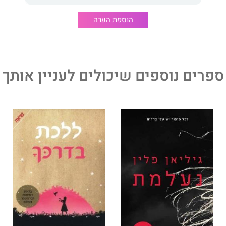
של ישראל יקרים לו. דני חלוץ נולד ב-1948 לאב יוצא איראן ואם יוצאת עיראק, גדל
הוספת הערה
במושב חגור ובחולון, והתגייס לצה"ל ב-1966. חלוץ שירת כטייס-קרב במלחמת
 הכיפורים ומלחמת לבנון הראשונה, מילא תפקיד בכיר בפרויקט
 בסיס חצור. הוא בוגר לימודי כלכלה באוניברסיטת ת"א וקורס
ניברסיטת הרווארד. נשוי לעירית ואב לטל, רן ויעל.
ספרים נוספים שיכולים לעניין אותך