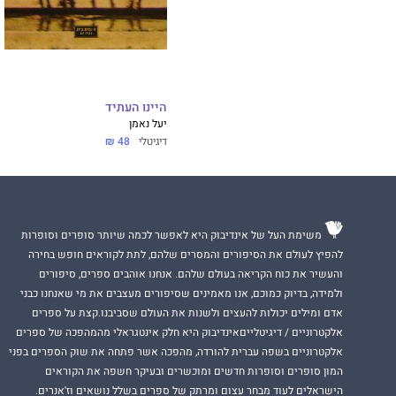
היינו העתיד
יעל נאמן
דיגיטלי
48 ₪
משימת העל של אינדיבוק היא לאפשר לכמה שיותר סופרים וסופרות
להפיץ לעולם את הסיפורים והמסרים שלהם, לתת לקוראים חופש בחירה
והעשיר את כוח הקריאה בעולם שלהם. אנחנו אוהבים ספרים, סיפורים
ולמידה, בדיוק כמוכם, אנו מאמינים שסיפורים מעצבים את מי שאנחנו כבני
אדם ומילים יכולות להעצים ולשנות את העולם שסביבנו.קצת על ספרים
אלקטרוניים / דיגיטלייםאינדיבוק היא חלק אינטגראלי מהמהפכה של ספרים
אלקטרוניים בשפה עברית להורדה, מהפכה אשר פתחה את שוק הספרים בפני
המון סופרים וסופרות חדשים ומוכשרים ובעיקר חשפה את הקוראים
הישראלים לעוד מבחר עצום ומרתק של ספרים בשלל נושאים וז'אנרים.