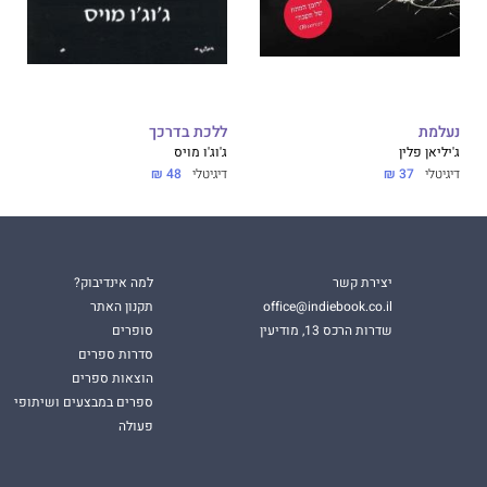
נעלמת
ללכת בדרכך
ג'יליאן פלין
ג'וג'ו מויס
דיגיטלי
37 ₪
דיגיטלי
48 ₪
יצירת קשר
למה אינדיבוק?
office@indiebook.co.il
תקנון האתר
שדרות הרכס 13, מודיעין
סופרים
סדרות ספרים
הוצאות ספרים
ספרים במבצעים ושיתופי
פעולה