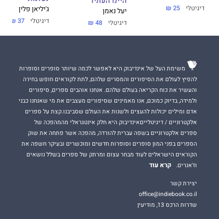
היינו העתיד
דיגיטלי
25 ₪
ג'יליאן פלין
יעל נאמן
דיגיטלי
37 ₪
דיגיטלי
48 ₪
משימת העל של אינדיבוק היא לאפשר לכמה שיותר סופרים וסופרות
להפיץ לעולם את הסיפורים והמסרים שלהם, לתת לקוראים חופש בחירה
והעשיר את כוח הקריאה בעולם שלהם. אנחנו אוהבים ספרים, סיפורים
ולמידה, בדיוק כמוכם, אנו מאמינים שסיפורים מעצבים את מי שאנחנו כבני
אדם ומילים יכולות להעצים ולשנות את העולם שסביבנו.קצת על ספרים
אלקטרוניים / דיגיטלייםאינדיבוק היא חלק אינטגראלי מהמהפכה של
ספרים אלקטרוניים בשפה עברית להורדה, מהפכה אשר פתחה את שוק
הספרים בפני המון סופרים וסופרות חדשים ומוכשרים ובעיקר חשפה את
הקוראים הישראלים לעוד מבחר עצום ומרתק של ספרים בשלל נושאים
קרא עוד
וז'אנרים.
יצירת קשר
office@indiebook.co.il
שדרות הרכס 13, מודיעין