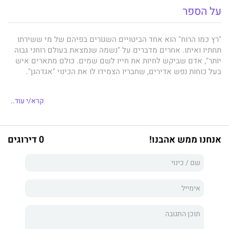
על הספר
"רץ כמו הרוח" הוא אחד הביטויים השגורים בפיהם של מי ששירתו
תחתיו ואיתו. אחרים מדברים על "נשמה שנמצאת בעולם רוחני גבוה
יותר", אדם שביקש לחיות את חייו לשם שמים. כולם מתארים איש
בעל כוחות נפש אדירים, שחבריו הצמידו לו את הכינוי "אגדהגן".
קרא/י עוד..
רס''ן דגן ורטמן,
תלמיד ישיבה ולוחם חטיבת גולני, שנהרג ברצועת
עזה בעשרה בטבת התשס"ט במבצע "עופרת יצוקה", הוא מהמעטים
שהיו לאגדה עוד בחייהם.
אנחנו ממש אהבנו!
0 דירוגים
באהבת עולם, דגן
הוא פרוזה עדינה הסובבת את דמותו של דגן דרך
סיפורם של חגי ויעל, הורים טריים המחפשים שם לבנם בכורם. הם
מתלבטים אם לקרוא לו על שמו של דגן, חבר הילדות של חגי, אך
חרדים מהמשא שיניחו על כתפיו. שמונה הימים הבאים ייקחו אותם
למסע עומק לחקר זהותם, חלומותיהם ותפיסות עולמם.