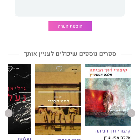
את דגן אי-אפשר באמת להגדיר ואין דרך להמחיש, אלא רק לחוש
בנוכחותו, ברסיסי האמונה וההשראה שפיזר סביבו.
באהבת עולם, דגן
חושף את הקוראים אל עולמות הרוח והערכים שהנחיל דגן לחייליו
ומתאר את החותם העמוק שטבע בליבם של כל מי שסבבו והכירו
הוספת הערה
אותו.
ספרים נוספים שיכולים לעניין אותך
תמה בר נתן,
אחותו של דגן, מתגוררת עם בעלה וילדיה ברמת גן
ומלמדת יהדות במדרשות. היא לקחה על עצמה משימה להנציח את
אחיה ולצייר במילותיה את אשר לא ניתן להגדרה.
קיצורי דרך הביתה
אלכס אפשטיין
נעלמת