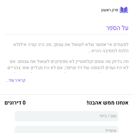
פרק ראשון
על הספר
לפעמים אי־אפשר שלא לשאול את עצמך, מה היה קורה אילולא
הלכת למסיבה ההיא...
וזה בדיוק מה שסם וקלמנטיין לא מפסיקים לשאול את עצמם. אם
לא היו נענים להזמנה של ויד וטיפני, אם לא היו מבלים אחר צהריים
שמשי בחצר שלהם עם אריקה ואוליבר, אם הברבקיו לא היה כל כך
טעים והיין כל כך שופע, כי אז – אז ודאי לא היו מיוסרים כל כך
קרא/י עוד..
חודשיים אחרֵי.
לסם ולקלמנטיין יש זוגיות מאושרת, שתי בנות חמודות, קריירות
אנחנו ממש אהבנו!
0 דירוגים
עמוסות. אריקה היא חברתה הטובה ביותר של קלמנטיין עוד מילדות.
אחר צהריים אחד, רגע של הסח הדעת, ומרקם חיי היומיום נפרם
לחלוטין.
כמו בספריה הקודמים, מצליחה
ליאן מוריארטי
בספר זה לטוות את
חיי היומיום לכדי מסתורין, ואת קשרי החברות והמשפחה לכדי ספר