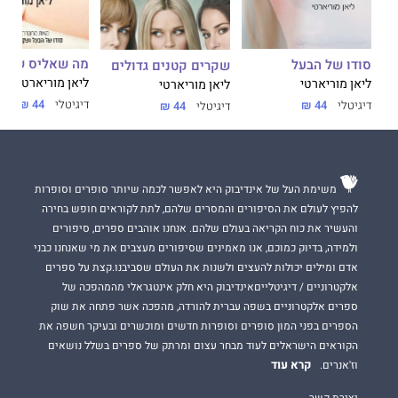
מה שאליס שכח
סודו של הבעל
שקרים קטנים גדולים
ליאן מוריארטי
ליאן מוריארטי
ליאן מוריארטי
דיגיטלי
44 ₪
דיגיטלי
44 ₪
דיגיטלי
44 ₪
משימת העל של אינדיבוק היא לאפשר לכמה שיותר סופרים וסופרות
להפיץ לעולם את הסיפורים והמסרים שלהם, לתת לקוראים חופש בחירה
והעשיר את כוח הקריאה בעולם שלהם. אנחנו אוהבים ספרים, סיפורים
ולמידה, בדיוק כמוכם, אנו מאמינים שסיפורים מעצבים את מי שאנחנו כבני
אדם ומילים יכולות להעצים ולשנות את העולם שסביבנו.קצת על ספרים
אלקטרוניים / דיגיטלייםאינדיבוק היא חלק אינטגראלי מהמהפכה של
ספרים אלקטרוניים בשפה עברית להורדה, מהפכה אשר פתחה את שוק
הספרים בפני המון סופרים וסופרות חדשים ומוכשרים ובעיקר חשפה את
הקוראים הישראלים לעוד מבחר עצום ומרתק של ספרים בשלל נושאים
קרא עוד
וז'אנרים.