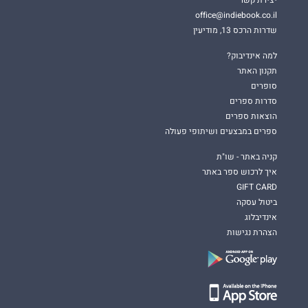
יצירת קשר
office@indiebook.co.il
שדרות הרכס 13, מודיעין
למה אינדיבוק?
תקנון האתר
סופרים
סדרות ספרים
הוצאות ספרים
ספרים במבצעים ושיתופי פעולה
קניה באתר - שו"ת
איך לרכוש ספר באתר
GIFT CARD
ביטול עסקה
אינדיבלוג
הצהרת נגישות