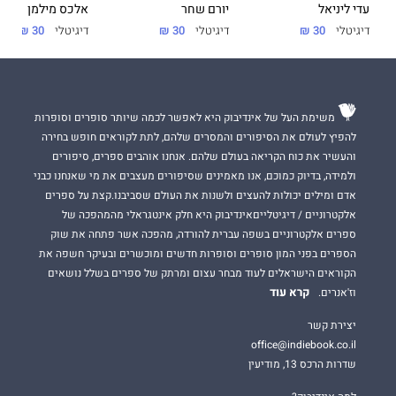
עדי ליניאל
יורם שחר
אלכס מילמן
דיגיטלי
30 ₪
דיגיטלי
30 ₪
דיגיטלי
30 ₪
משימת העל של אינדיבוק היא לאפשר לכמה שיותר סופרים וסופרות
להפיץ לעולם את הסיפורים והמסרים שלהם, לתת לקוראים חופש בחירה
והעשיר את כוח הקריאה בעולם שלהם. אנחנו אוהבים ספרים, סיפורים
ולמידה, בדיוק כמוכם, אנו מאמינים שסיפורים מעצבים את מי שאנחנו כבני
אדם ומילים יכולות להעצים ולשנות את העולם שסביבנו.קצת על ספרים
אלקטרוניים / דיגיטלייםאינדיבוק היא חלק אינטגראלי מהמהפכה של
ספרים אלקטרוניים בשפה עברית להורדה, מהפכה אשר פתחה את שוק
הספרים בפני המון סופרים וסופרות חדשים ומוכשרים ובעיקר חשפה את
הקוראים הישראלים לעוד מבחר עצום ומרתק של ספרים בשלל נושאים
קרא עוד
וז'אנרים.
יצירת קשר
office@indiebook.co.il
שדרות הרכס 13, מודיעין