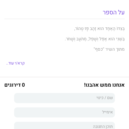
על הספר
בְּצִדּוֹ הָאֶחָד הוּא זָהָב פָּז טָהוֹר,
בַּשֵּׁנִי הוּא אָפֵל וְשָׁפֵל, מְתֹעָב וְשָׁחֹר.
מתוך השיר "כסף"
קרא/י עוד..
לספר באביב חייהם כמה חלקים:
אנחנו ממש אהבנו!
0 דירוגים
"גשם זלעפות" – שירי טבע.
״באביב חייהם״ – שירים על מלחמות ישראל ועל המחיר שגבו.
״משלנו״ – שירי ריצה, רכיבה על אופניים וטריאתלון בנוף המגוון של
ישראל.