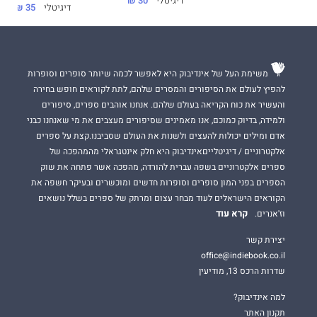
דיגיטלי
30 ₪
דיגיטלי
35 ₪
משימת העל של אינדיבוק היא לאפשר לכמה שיותר סופרים וסופרות
להפיץ לעולם את הסיפורים והמסרים שלהם, לתת לקוראים חופש בחירה
והעשיר את כוח הקריאה בעולם שלהם. אנחנו אוהבים ספרים, סיפורים
ולמידה, בדיוק כמוכם, אנו מאמינים שסיפורים מעצבים את מי שאנחנו כבני
אדם ומילים יכולות להעצים ולשנות את העולם שסביבנו.קצת על ספרים
אלקטרוניים / דיגיטלייםאינדיבוק היא חלק אינטגראלי מהמהפכה של
ספרים אלקטרוניים בשפה עברית להורדה, מהפכה אשר פתחה את שוק
הספרים בפני המון סופרים וסופרות חדשים ומוכשרים ובעיקר חשפה את
הקוראים הישראלים לעוד מבחר עצום ומרתק של ספרים בשלל נושאים
קרא עוד
וז'אנרים.
יצירת קשר
office@indiebook.co.il
שדרות הרכס 13, מודיעין
למה אינדיבוק?
תקנון האתר