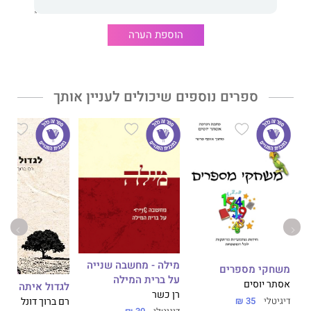
ולחיות חיים בעלי משמעות רוחנית ומוסרית.
הוספת הערה
נתן אור בן צבי, יליד 1991, נולד בשם אור. בגיל 10 חזר בתשובה ואימו
חלמה שסבו, בנימין אמבא ז"ל, קרא לו בשם נתן אור. לאחר לימודים
בישיבת הסדר, יצא בשאלה עם תהיות רבות על הדת ועל מהותה בחייו
הפרטיים. נתן אור מאמין אך ורק בתנ"ך בתור הספר היחיד שיש בו
ספרים נוספים שיכולים לעניין אותך
קשר ישיר לאל ולדרישותיו מן האנושות.
מילה - מחשבה שנייה
משחקי מספרים
על ברית המילה
אסתר יוסים
לגדול איתה
רן כשר
דיגיטלי
35 ₪
רם ברוך דונל