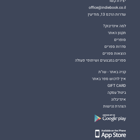
יצירת קשר
office@indiebook.co.il
שדרות הרכס 13, מודיעין
למה אינדיבוק?
תקנון האתר
סופרים
סדרות ספרים
הוצאות ספרים
ספרים במבצעים ושיתופי פעולה
קניה באתר - שו"ת
איך לרכוש ספר באתר
GIFT CARD
ביטול עסקה
אינדיבלוג
הצהרת נגישות