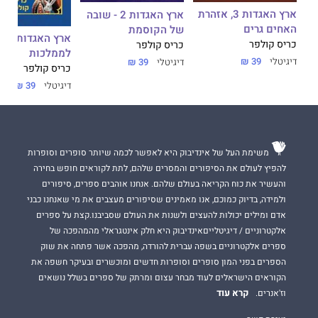
ארץ האגדות 3, אזהרת
ארץ האגדות 2 - שובה
האחים גרים
של הקוסמת
ארץ ה
כריס קולפר
כריס קולפר
לממלכות
דיגיטלי
39 ₪
דיגיטלי
39 ₪
כריס קולפר
דיגיטלי
39 ₪
משימת העל של אינדיבוק היא לאפשר לכמה שיותר סופרים וסופרות
להפיץ לעולם את הסיפורים והמסרים שלהם, לתת לקוראים חופש בחירה
והעשיר את כוח הקריאה בעולם שלהם. אנחנו אוהבים ספרים, סיפורים
ולמידה, בדיוק כמוכם, אנו מאמינים שסיפורים מעצבים את מי שאנחנו כבני
אדם ומילים יכולות להעצים ולשנות את העולם שסביבנו.קצת על ספרים
אלקטרוניים / דיגיטלייםאינדיבוק היא חלק אינטגראלי מהמהפכה של
ספרים אלקטרוניים בשפה עברית להורדה, מהפכה אשר פתחה את שוק
הספרים בפני המון סופרים וסופרות חדשים ומוכשרים ובעיקר חשפה את
הקוראים הישראלים לעוד מבחר עצום ומרתק של ספרים בשלל נושאים
קרא עוד
וז'אנרים.