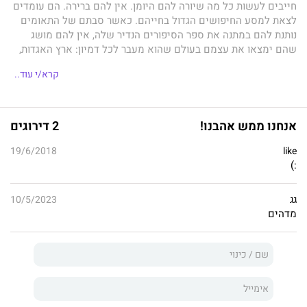
חייבים לעשות כל מה שיורה להם היומן. אין להם ברירה. הם עומדים
לצאת למסע החיפושים הגדול בחייהם. כאשר סבתם של התאומים
נותנת להם במתנה את ספר הסיפורים הנדיר שלה, אין להם מושג
שהם ימצאו את עצמם בעולם שהוא מעבר לכל דמיון: ארץ האגדות,
שבה כל סיפורי הילדות שסופרו להם הם אמיתיים. אבל אלכס וקונר
קרא/י עוד..
מגלים במהרה שהסיפורים לא הסתיימו "באושר ובעושר" אלא
ממשיכים להתקיים בארץ האגדות — זהבה היא פושעת נמלטת,
צאצאי הזאב הרע נחושים לנקום בכיפה אדומה, וסינדרלה מצפה
ללידת ילדה הראשון! התאומים יעשו הכול כדי לחזור הביתה. אבל
אנחנו ממש אהבנו!
2 דירוגים
האם יצליחו לעשות זאת כשהמלכה הרעה רודפת אחריהם?
ארץ
האגדות, קסם המשאלה
הוא מסע הרפתקאות מרגש מלא קסם,
19/6/2018
like
מצחיק ומותח.
:)
גג
10/5/2023
מדהים
דבר עורכת האתר:
קולח, קצבי, מהנה וקסום.
קריאה משמחת וכייפית.