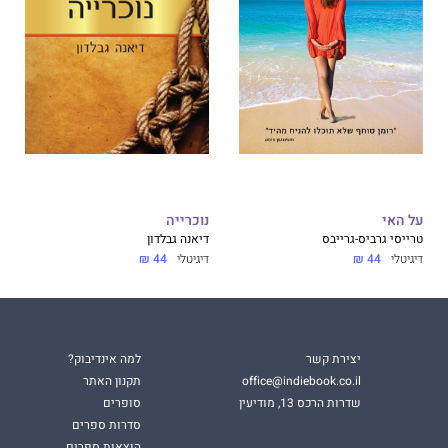
על האי
נוכרייה
טרייסי גרביס-גרייבס
דיאנה גבלדון
דיגיטלי
44 ₪
דיגיטלי
44 ₪
יצירת קשר
למה אינדיבוק?
office@indiebook.co.il
תקנון האתר
שדרות הרכס 13, מודיעין
סופרים
סדרות ספרים
הוצאות ספרים