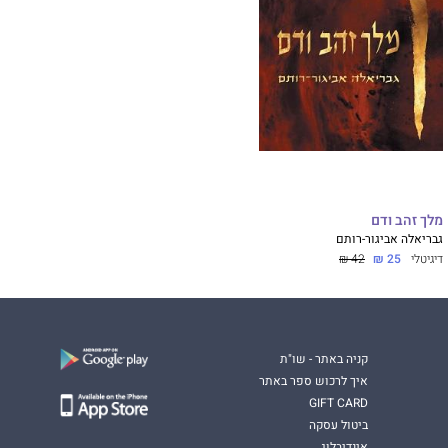
מלך זהב ודם
גבריאלה אביגור-רותם
דיגיטלי
25 ₪
42 ₪
קניה באתר - שו"ת
איך לרכוש ספר באתר
GIFT CARD
ביטול עסקה
אינדיבלוג