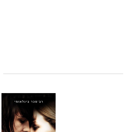
באים לידי ביטוי ל
הגיבורות – והוא מ
נראה כי
גבריאלה א
חמלה אינסופית, וכ