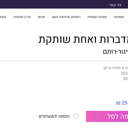
צור קשר
אמנויות
ספרות רומנטית
רוחניות, מדיטציה ורוגע
פרוזה
מד"ב ופנטזיה
מתח 
דברות ואחת שותקת
גור-רותם
רת זמורה-ביתן
202
30
25 ₪
ה לסל
הוספה למועדפים